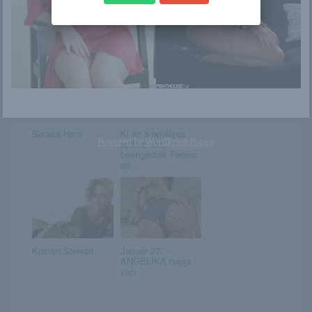
Candace Von
Darine
Sarasa Hara
Ki ez a rejtélyes
Powered by
WordPress Popup
apáca, akit
beengedtek Ferenc
pá...
Kristen Stewart
Január 27. –
ANGELIKA napja
van