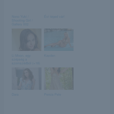
Nono Yuki /
Évi téged vár!
Shooting Girl /
Gallery 002
Li Moon, egy
Kayden
szépség a
szomszédból (+18)
Dara
Persia Pele