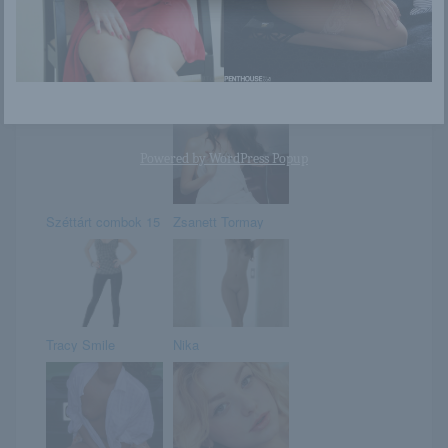
Fiatal szexi
Nagy cicik
erotikus
ruhabemutatója
Powered by
WordPress Popup
Széttárt combok 15
Zsanett Tormay
Tracy Smile
Nika