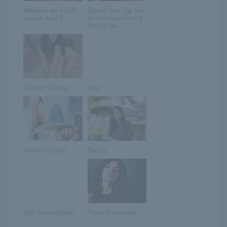
Madison és a zöld
Daniel Sea: Igy kell
postás autó 2.
levenni szexisen a
francia bu...
Zsanett Tormay
Ariel
Jennifer Lopez
Nanny
Sofi neccruhában
Tania Raymonde