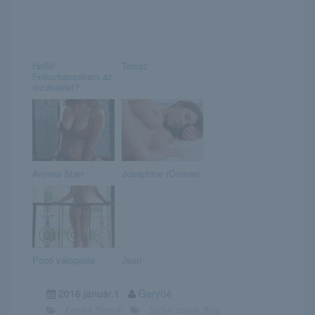
Helló!
Tenisz
Felkorbácsoltam az
érzékeidet?
Aryana Starr
Josephine (Connie)
Popó válogatás
Jean
2016.január.1
Gery04
Erotika Blogok
Szőke csajok Blog