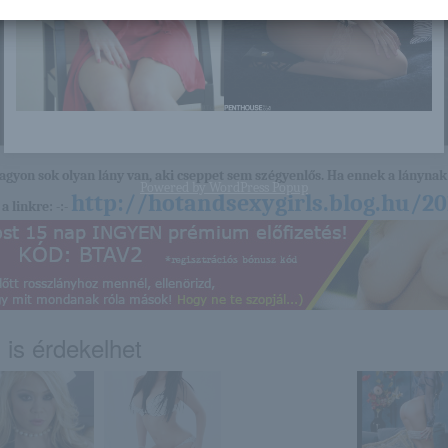
nagyon sok olyan lány van, aki cseppet sem szégyenlős. Ha ennek a lánynak 
Powered by
WordPress Popup
http://hotandsexygirls.blog.hu/2
a linkre: -:-
 is érdekelhet