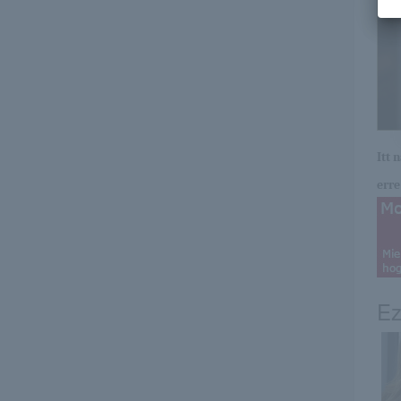
Itt 
erre 
Ez