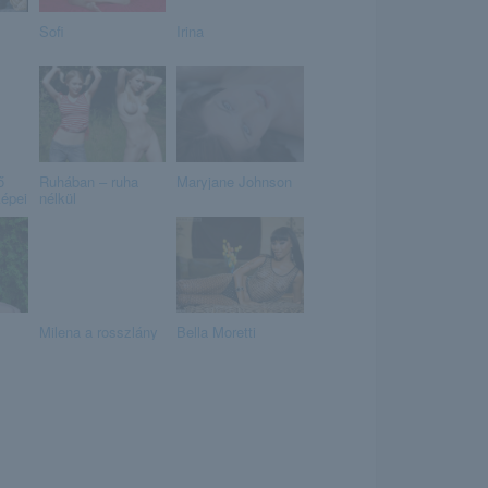
Sofi
Irina
ő
Ruhában – ruha
Maryjane Johnson
képei
nélkül
Milena a rosszlány
Bella Moretti