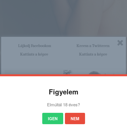
Lájkolj Facebookon
Keress a Twitteren
Kattints a képre
Kattints a képre
Figyelem
Elmúltál 18 éves?
IGEN
NEM