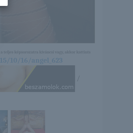
a teljes képsorozatra kíváncsi vagy, akkor kattints
015/10/16/angel_623
/