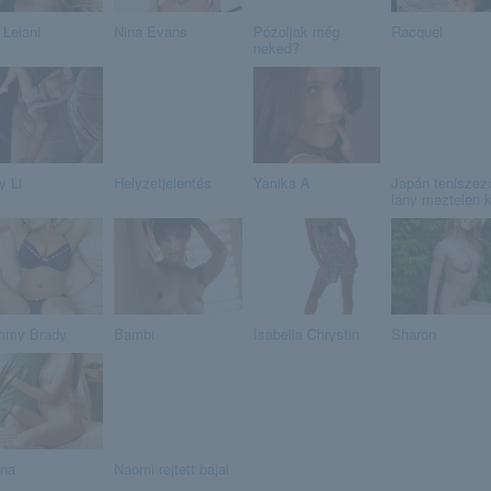
 Lelani
Nina Evans
Pózoljak még
Racquel
neked?
y Li
Helyzetjelentés
Yanika A
Japán teniszez
lány meztelen 
mmy Brady
Bambi
Isabella Chrystin
Sharon
ina
Naomi rejtett bájai