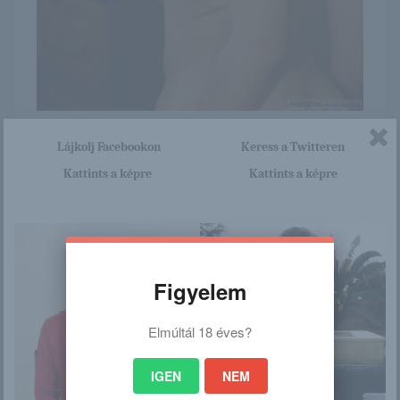
Itt nagyon sok olyan lány van, aki cseppet sem szégyenlős.
Lájkolj Facebookon
Keress a Twitteren
Ha ennek a lánynak a teljes képsorozatra kíváncsi vagy,
akkor kattints erre a linkre: -:-
Kattints a képre
Kattints a képre
http://pinkfuga.blog.hu/2015/12
/13/amber_easton_915
Figyelem
/
Elmúltál 18 éves?
Ez is érdekelhet
IGEN
NEM