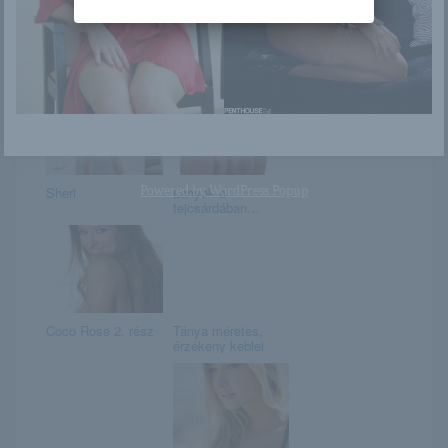
Elena
Amelie
Powered by
WordPress Popup
Sheri
Lányok a
tejcsárdában…
Coco Rose 2. rész
Tánya méretes,
érzékeny keblei