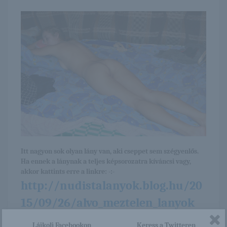
Itt nagyon sok olyan lány van, aki cseppet sem szégyenlős.
Ha ennek a lánynak a teljes képsorozatra kíváncsi vagy,
akkor kattints erre a linkre: -:-
http://nudistalanyok.blog.hu/20
15/09/26/alvo_meztelen_lanyok
Lájkolj Facebookon
Keress a Twitteren