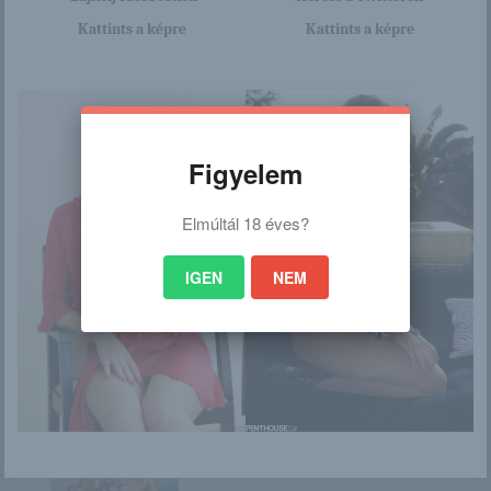
/
Kattints a képre
Kattints a képre
Ez is érdekelhet
Figyelem
Elmúltál 18 éves?
Melissa folytatja az
Shoko Takahashi /
alvázmosást
Noble bomb /
Gallery 001
IGEN
NEM
Hayden az
Dillion a rosszlány
ablakban mutogatja
magát