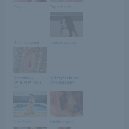
Foxy
Taylor Sands
Hiyori kispárnái
Tormay Zsanett
December 4. –
30 lengén öltozött
BARBARA napja
vöröshajú lány.
van
Alice Shea
Iskoláslányok