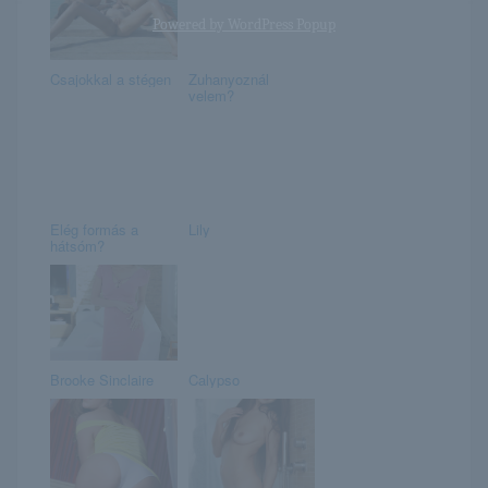
Powered by
WordPress Popup
Csajokkal a stégen
Zuhanyoznál
velem?
Elég formás a
Lily
hátsóm?
Brooke Sinclaire
Calypso