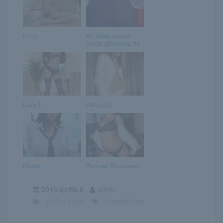
Lizzy
Az édes mama
fonott gifkosara #3
Lucy Li
Katya (2)
Marta
Brittney Shumaker
2016.április.6
admin
Erotika Blogok
Modellek Blog