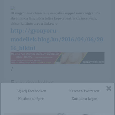
Itt nagyon sok olyan lány van, aki cseppet sem szégyenlős.
Ha ennek a lánynak a teljes képsorozatra kíváncsi vagy,
akkor kattints erre a linkre: -:-
http://gyonyoru-
modellek.blog.hu/2016/04/06/20
16_bikini
/
Ez is érdekelhet
Lájkolj Facebookon
Keress a Twitteren
Kattints a képre
Kattints a képre