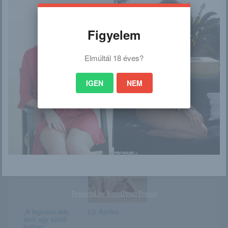
Muse
Georgia a texasi
tehenészlány
Figyelem
Elmúltál 18 éves?
Meleg tavaszi
Madison Luv &
délután
Jezabelle Sweets
IGEN
NEM
Mya
Monika kurvásan
dögös
Powered by
WordPress Popup
„A legrosszabb,
Liz Ashley
amit egy szülő
hallhat”...