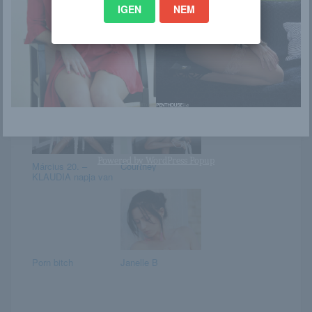
IGEN
NEM
Lanna
“Száguldás egy
öblös hangú
motoron…” –
Amanda Grey...
Powered by
WordPress Popup
Március 20. –
Courtney
KLAUDIA napja van
Porn bitch
Janelle B