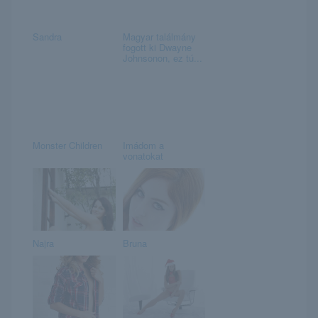
Sandra
Magyar találmány
fogott ki Dwayne
Johnsonon, ez tú...
Monster Children
Imádom a
vonatokat
Najra
Bruna