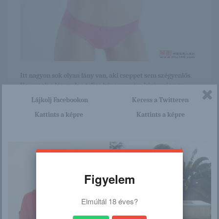
Itt nagyon sok olyan lány van, aki cseppet sem szégyenlős.
Ha ennek a lánynak a teljes képsorozatra kíváncsi vagy,
akkor kattints erre a linkre: -:-
Lájkolj Facebookon
Keress a Twitteren
http://kinaicsajok.blog.hu/2015/
Kattints a képre
Kattints a képre
06/16/_falali
/
Figyelem
Ez is érdekelhet
Elmúltál 18 éves?