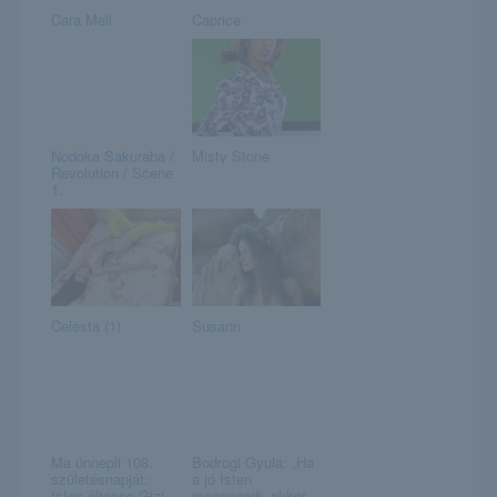
Cara Mell
Caprice
Nodoka Sakuraba /
Misty Stone
Revolution / Scene
1.
Celesta (1)
Susann
Ma ünnepli 108.
Bodrogi Gyula: „Ha
születésnapját:
a jó Isten
Isten éltesse Gizi...
megengedi, akkor