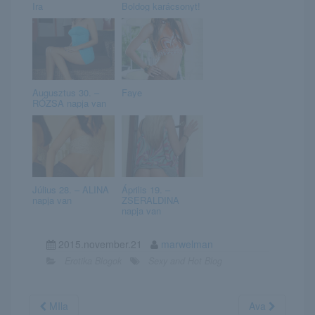
Ira
Boldog karácsonyt!
Augusztus 30. –
Faye
RÓZSA napja van
Július 28. – ALINA
Április 19. –
napja van
ZSERALDINA
napja van
2015.november.21
marwelman
Erotika Blogok
Sexy and Hot Blog
MIla
Ava