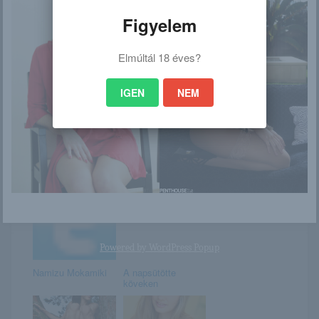
Figyelem
Elmúltál 18 éves?
Import Bible ft.
Vivenne az ágyba
Cynthia Lu by
csalogat
Matthew Mead for
IGEN
NEM
Ze...
Alina Lee
Jennifer Kurosawa
Powered by
WordPress Popup
Namizu Mokamiki
A napsütötte
köveken