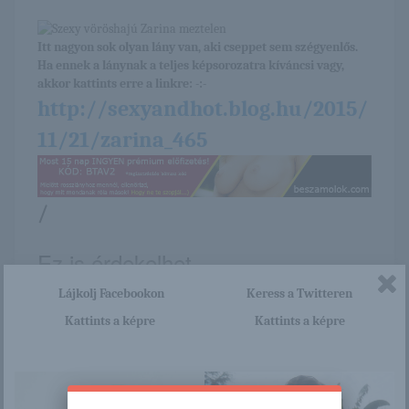
Itt nagyon sok olyan lány van, aki cseppet sem szégyenlős.
Ha ennek a lánynak a teljes képsorozatra kíváncsi vagy,
akkor kattints erre a linkre: -:-
http://sexyandhot.blog.hu/2015/
11/21/zarina_465
/
Ez is érdekelhet
Lájkolj Facebookon
Keress a Twitteren
Kattints a képre
Kattints a képre
Dara W
Nagy cicik