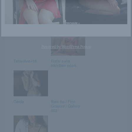
Kandalló előtt
苏迪 Su Di
pózoló szőke
Powered by
WordPress Popup
Tetoválva+18
Fiatal suna
bikiniben pózol
Gerda
Beni Ito / First
Gravure / Gallery
003