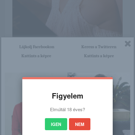
Itt nagyon sok olyan lány van, aki cseppet sem szégyenlős.
Lájkolj Facebookon
Keress a Twitteren
Ha ennek a lánynak a teljes képsorozatra kíváncsi vagy,
Kattints a képre
Kattints a képre
akkor kattints erre a linkre: -:-
https://browhair.blog.hu/2021/0
5/05/stefania_beatty_579
Figyelem
/
Elmúltál 18 éves?
Ez is érdekelhet
IGEN
NEM