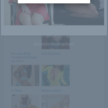
Június 13. –
Gondoltam, az
ANETT napja van
övemet is
leveszem
Powered by
WordPress Popup
Alma és Baby
Juri Serizawa
meztelenül flangál
az utcán
Lil Baby
Nadine nadon