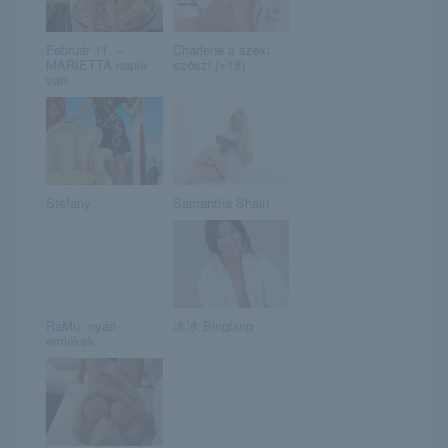
Február 11. –
Charlene a szexi
MARIETTA napja
szöszi (+18)
van
Stefany
Samantha Shain
RaMu: nyári
冰冰 Bingbing
emlékek