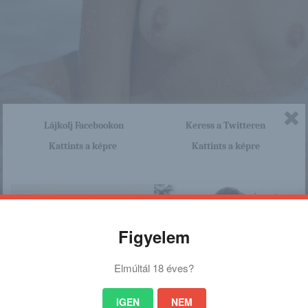
Lájkolj Facebookon
Keress a Twitteren
Kattints a képre
Kattints a képre
Figyelem
Elmúltál 18 éves?
IGEN
NEM