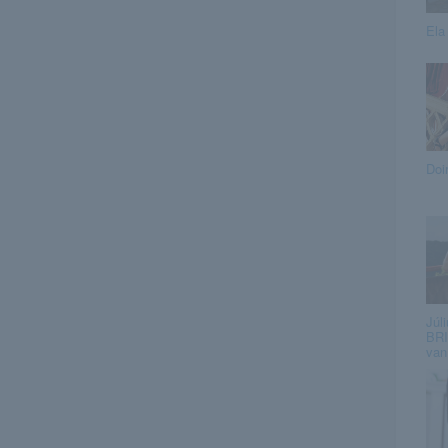
Ela
Doi
Júli
BRI
van