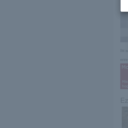
Itt 
erre 
Ez