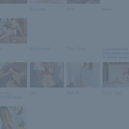
Suzanna
Kate
Nene
ra
Profi modell
Tracy Gold
Legatyásodnak
Hollywood sztár
A Titanic rendez
us 23. –
Lija
Milla W
Stacy Cruz
GITTA napja