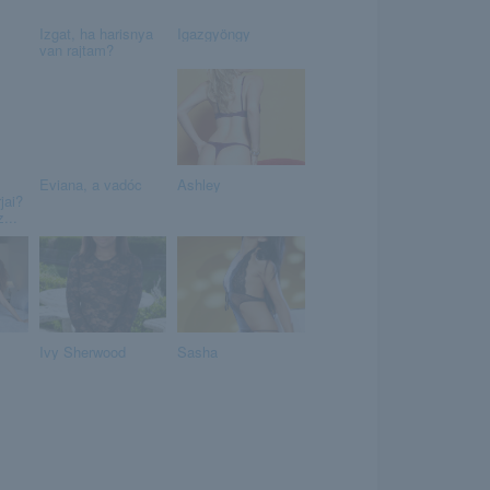
Izgat, ha harisnya
Igazgyöngy
van rajtam?
Eviana, a vadóc
Ashley
jai?
...
Ivy Sherwood
Sasha