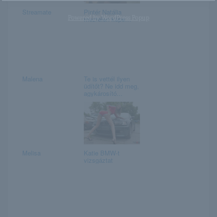
Streamate
Pintér Natália
Powered by
WordPress Popup
meztelen képe…
Malena
Te is vettél ilyen
üdítőt? Ne idd meg,
agykárosító...
Melisa
Katie BMW-t
vizsgáztat