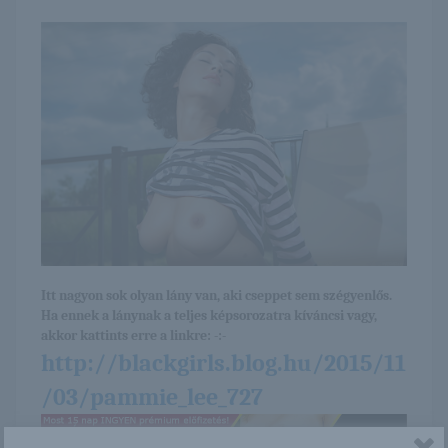
Itt nagyon sok olyan lány van, aki cseppet sem szégyenlős.
Ha ennek a lánynak a teljes képsorozatra kíváncsi vagy,
akkor kattints erre a linkre: -:-
http://blackgirls.blog.hu/2015/11
/03/pammie_lee_727