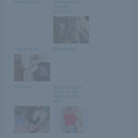
Serena Wood
Aika Yumeno /
Limited /
2017.03.24
Pajkos fekete
Blake Bartelli
Eva Jude
Roblox, avagy a
Gen Z és Gen
Alpha virtuális
játsz...