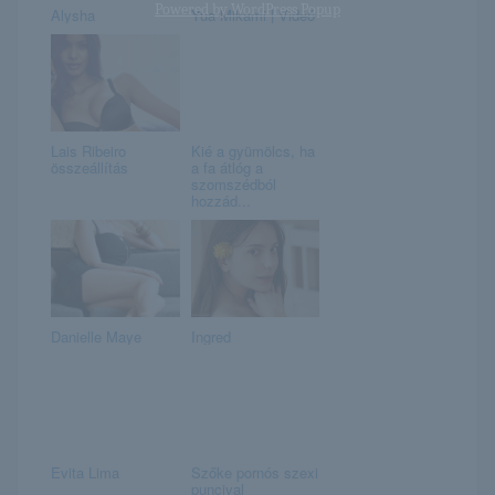
Powered by
WordPress Popup
Alysha
Yua Mikami | Videó
Lais Ribeiro
Kié a gyümölcs, ha
összeállítás
a fa átlóg a
szomszédból
hozzád...
Danielle Maye
Ingred
Evita Lima
Szőke pornós szexi
puncival