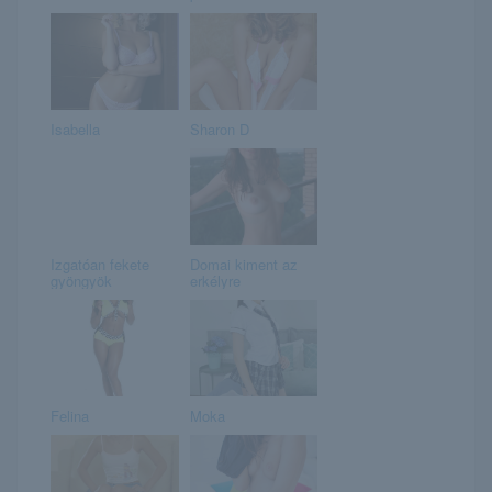
Isabella
Sharon D
Izgatóan fekete
Domai kiment az
gyöngyök
erkélyre
Felina
Moka