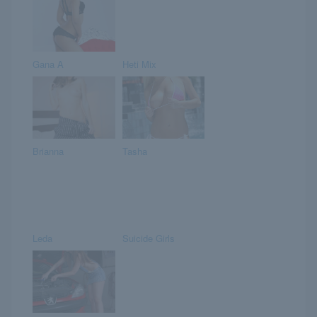
Gana A
Heti Mix
Brianna
Tasha
Leda
Suicide Girls