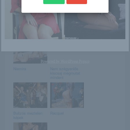
Szentkirályi
Február 4. –
Alexandra
RÁHEL napja van
keményen beleállt
Magyar Pé...
Powered by
WordPress Popup
Niemira
Nem szégyenlős
kiscsaj megmutat
mindent
Bulizós meztelen
Racquel
képek