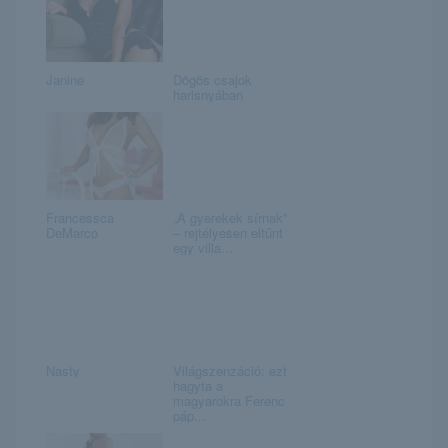
Janine
Dögös csajok
harisnyában
Francessca
„A gyerekek sírnak”
DeMarco
– rejtélyesen eltűnt
egy villa...
Nasty
Világszenzáció: ezt
hagyta a
magyarokra Ferenc
páp...