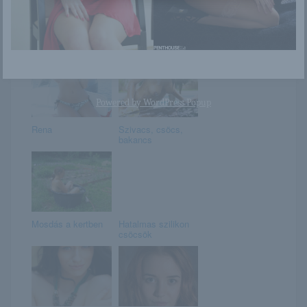
Február 22. –
Raven Riley
MARGIT napja van
Powered by
WordPress Popup
Rena
Szivacs, csöcs,
bakancs
Mosdás a kertben
Hatalmas szilikon
csöcsök