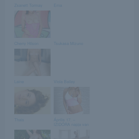
Zsanett Tormay
Erna
Cherry Hilson
Tsukasa Mizuno
Laine
Viola Bailey
Thais
Április 17. –
IZIDÓRA napja van