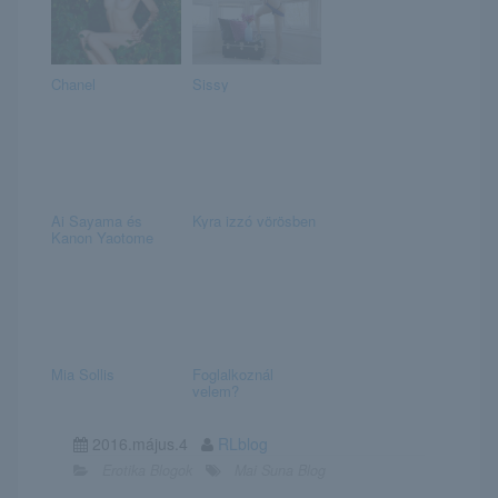
Chanel
Sissy
Ai Sayama és
Kyra izzó vörösben
Kanon Yaotome
Mia Sollis
Foglalkoznál
velem?
2016.május.4
RLblog
Erotika Blogok
Mai Suna Blog