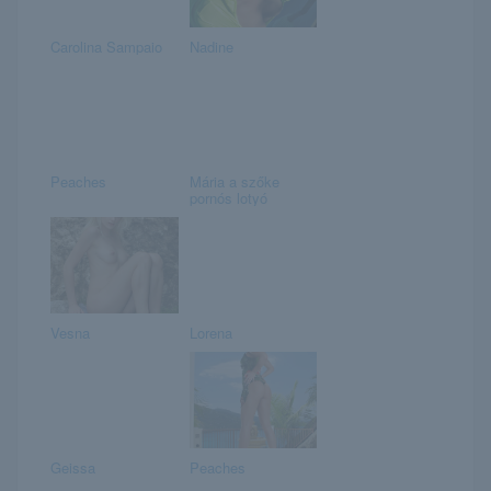
Carolina Sampaio
Nadine
Peaches
Mária a szőke
pornós lotyó
Vesna
Lorena
Geissa
Peaches