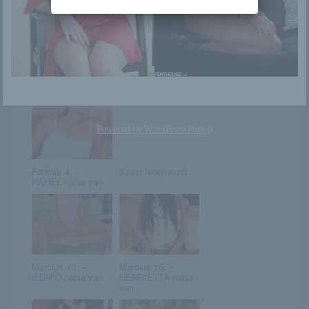
Victoria K
Non Nonoura
Powered by
WordPress Popup
Február 4. –
Szexi fehérnemű
RÁHEL napja van
Március 10. –
Március 16. –
ILDIKÓ napja van
HENRIETTA napja
van