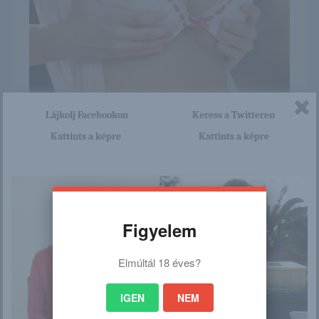
Lájkolj Facebookon
Keress a Twitteren
Kattints a képre
Kattints a képre
Itt nagyon sok olyan lány van, aki cseppet sem szégyenlős.
Ha ennek a lánynak a teljes képsorozatra kíváncsi vagy,
akkor kattints erre a linkre: -:-
http://elitcsajok.blog.hu/2016/0
8/02/ashlynn_724
Figyelem
Elmúltál 18 éves?
/
IGEN
NEM
Ez is érdekelhet