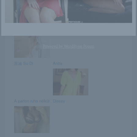
Nudistra strand
Happy New Year!
képek
2017
Powered by
WordPress Popup
苏迪 Su Di
Anita
A parton ruha nélkül
Djessy