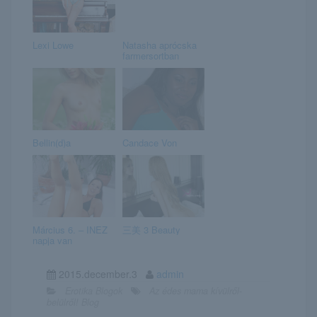
Lexi Lowe
Natasha aprócska
farmersortban
Bellin(d)a
Candace Von
Március 6. – INEZ
三美 3 Beauty
napja van
2015.december.3
admin
Erotika Blogok
Az édes mama kívülről-
belülről! Blog