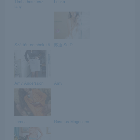
Timi a hosztesz
Lenka
lány
Széttárt combok 16
苏迪 Su Di
Amy Andersson
Amy
Lorena
Rasmus Mogensen