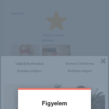
Veronica
Yukino / In the
Kitchen
Lájkolj Facebookon
Keress a Twitteren
Kattints a képre
Kattints a képre
Nyuszilány rég
Kirsten Price
volt
Figyelem
Raven Bay
Lilian