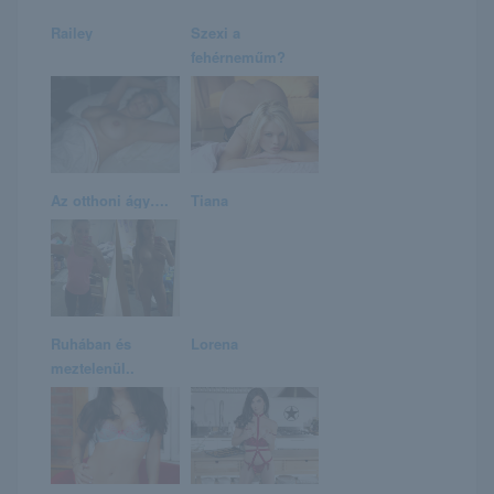
Railey
Szexi a
fehérneműm?
Az otthoni ágy….
Tiana
Ruhában és
Lorena
meztelenül..