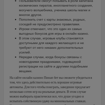
Пользователи смогут побывать в роли капитана
космических пиратов, инопланетного создания,
могучего волшебника, ученика школы магии и
многое другое.
Пополнить счет с карты знакомых, родных,
соседей не предусмотрено правилами.
Игроки отмечают, что это один их самых
выгодных бонусов для игры в онлайн казино.
В этом случае, игровые клубы становятся
доступными для каждого желающего и не
требуют от него никаких дополнительных
усилий.
Нередки случаи, когда бонусы связаны с
новогодними праздниками, годовщиной
регистрации на сайте и другими подобными
вещами.
На сайте онлайн казино Пинап бет вы сможете убедиться в
том, что здесь действительно есть хорошие игровые
автоматы. Для того чтобы поиграть, заведение предлагает
несколько сотен игр на реальные деньги. В этом случае
можно выбирать практически все, что душе угодно и
испытать собственную удачу на минимальных ставках.