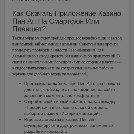
Как Скачать Приложение Казино
Пин Ап На Смартфон Или
Планшет?
Таким образом будет пройден процесс верификации и вывод
выигрышей займет меньше времени. Советуем вам пройти
процедуру проверки личности ( верификации) для
дальнейшего вывода средств без каких-либо препятствий. В
связи с значительными блокировками со стороны властей —
каждое уважающее казино создает специальные рабочие
зеркала для удобного входа пользователей.
Программа онлайн казино Пин Ап была создана
для того, чтобы сделать нахождение на сайте
заведения максимально комфортным.
Откройте свой личный кабинет, нажав вкладку
«Профиль» и в его меню с левой стороны
выберите раздел «История операций».
Игровые автоматы в казино Пин-Ап
функционируют в двух режимах, заложенных
разработчиком софта.