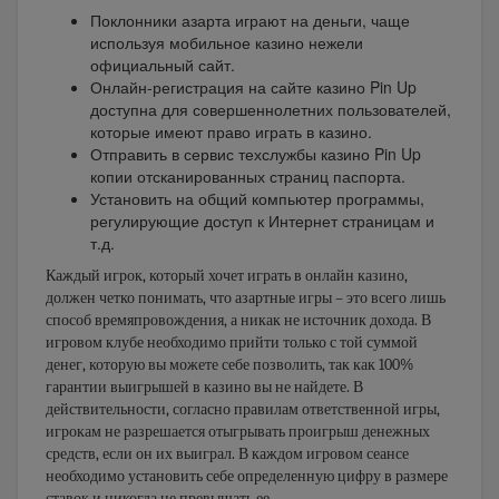
Поклонники азарта играют на деньги, чаще
используя мобильное казино нежели
официальный сайт.
Онлайн-регистрация на сайте казино Pin Up
доступна для совершеннолетних пользователей,
которые имеют право играть в казино.
Отправить в сервис техслужбы казино Pin Up
копии отсканированных страниц паспорта.
Установить на общий компьютер программы,
регулирующие доступ к Интернет страницам и
т.д.
Каждый игрок, который хочет играть в онлайн казино,
должен четко понимать, что азартные игры – это всего лишь
способ времяпровождения, а никак не источник дохода. В
игровом клубе необходимо прийти только с той суммой
денег, которую вы можете себе позволить, так как 100%
гарантии выигрышей в казино вы не найдете. В
действительности, согласно правилам ответственной игры,
игрокам не разрешается отыгрывать проигрыш денежных
средств, если он их выиграл. В каждом игровом сеансе
необходимо установить себе определенную цифру в размере
ставок и никогда не превышать ее.