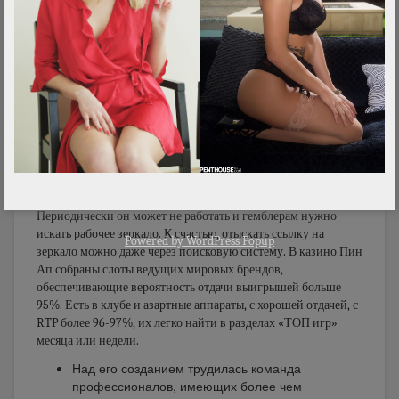
официального сайта компании размещен онлайн чат,
который позволяет связаться с компетентным менеджером.
Casino Pin Up адаптировал свой ресурс под пользователей
мобильныз устройств. Сейчас игровой клуб предлагает
мобайл версию и специальные приложения для устройств
работающих на платформе Андроид или иОС. Данные
каждого гемблера, использующего зеркало, защищены и
зашифрованы.
Программа Лольяности Pin Up –
Что Такое Pincoins?
Периодически он может не работать и гемблерам нужно
искать рабочее зеркало. К счастью, отыскать ссылку на
Powered by
WordPress Popup
зеркало можно даже через поисковую систему. В казино Пин
Ап собраны слоты ведущих мировых брендов,
обеспечивающие вероятность отдачи выигрышей больше
95%. Есть в клубе и азартные аппараты, с хорошей отдачей, с
RTP более 96-97%, их легко найти в разделах «ТОП игр»
месяца или недели.
Над его созданием трудилась команда
профессионалов, имеющих более чем