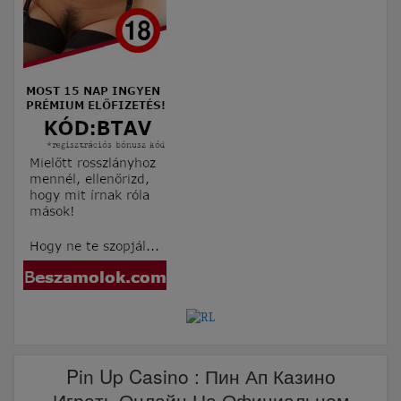
Pin Up Casino : Пин Ап Казино
Играть Онлайн На Официальном