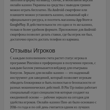
заполнить форму на вывод. Сейчас, в мобильной версии
онлайн казино Украины на средства с выводом гривен
можно играть бесплатно. На Android-смартфоне или
планшете можно установить казино, скачанный apk с
официального ресурса, и посетить магазины App Store и
GooglePlay. В действительности это одно и то же казино,
только в более удобном формате. Приложение для Android-
смартфона позволит делать ставки, где бы игрок ни был,
достаточно просто достать телефон из кармана.
Отзывы Игроков
С каждым пополнением счета растет статус игрока в
программе Pincoins и преференции в получении призов, с
каждым баллом уменьшается вейджер для отыгрыша
бонусов. Зеркало для онлайн-казино — это надежный
инструмент для заведений, который позволяет игрокам
обходить блокировки и быть полностью в безопасности от
разных мошеннических действий. В Pin Up casino работает
специальный отдел специалистов которые создают на
ежедневной основе — рабочее зеркало на сегодня для
удобства игроков. Онлайн-казино Пин-ап было основано с
2016-го года и по сей день считается одним из лучших