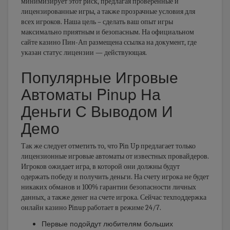
минимизирует этот риск, предлагая проверенные и
лицензированные игры, а также прозрачные условия для
всех игроков. Наша цель – сделать ваш опыт игры
максимально приятным и безопасным. На официальном
сайте казино Пин-Ап размещена ссылка на документ, где
указан статус лицензии — действующая.
Популярные Игровые
Автоматы Pinup На
Деньги С Выводом И
Демо
Так же следует отметить то, что Pin Up предлагает только
лицензионные игровые автоматы от известных провайдеров.
Игроков ожидает игра, в которой они должны будут
одержать победу и получить деньги. На счету игрока не будет
никаких обманов и 100% гарантии безопасности личных
данных, а также денег на счете игрока. Сейчас техподдержка
онлайн казино Pinup работает в режиме 24/7.
Первые подойдут любителям больших