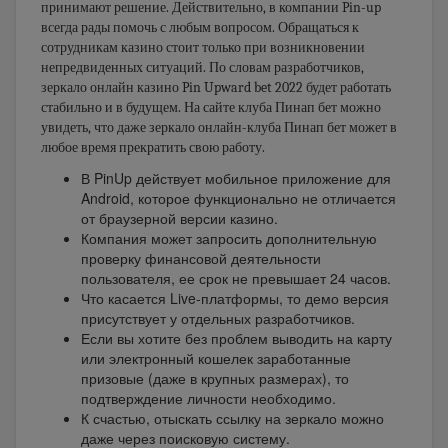
принимают решение. Действительно, в компании Pin-up
всегда рады помочь с любым вопросом. Обращаться к
сотрудникам казино стоит только при возникновении
непредвиденных ситуаций. По словам разработчиков,
зеркало онлайн казино Pin Upward bet 2022 будет работать
стабильно и в будущем. На сайте клуба Пинап бет можно
увидеть, что даже зеркало онлайн-клуба Пинап бет может в
любое время прекратить свою работу.
В PinUp действует мобильное приложение для
Android, которое функционально не отличается
от браузерной версии казино.
Компания может запросить дополнительную
проверку финансовой деятельности
пользователя, ее срок не превышает 24 часов.
Что касается Live-платформы, то демо версия
присутствует у отдельных разработчиков.
Если вы хотите без проблем выводить на карту
или электронный кошелек заработанные
призовые (даже в крупных размерах), то
подтверждение личности необходимо.
К счастью, отыскать ссылку на зеркало можно
даже через поисковую систему.