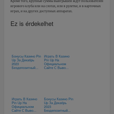
Кроме того, крупные суммы выигрышей ждут пользователей
игрового клуба или на слотах, или в рулетке, и в карточных
играх, и на других доступных аппаратах.
Ez is érdekelhet
Бонусы Казино Pin
Играть В Казино
Up За Декабрь
Pin Up На
2023
Официальном
Бездепозитный...
Сайте С Выво...
Играть В Казино
Бонусы Казино Pin
Pin Up На
Up За Декабрь
Официальном
2023
Сайте С Выво...
Бездепозитный...