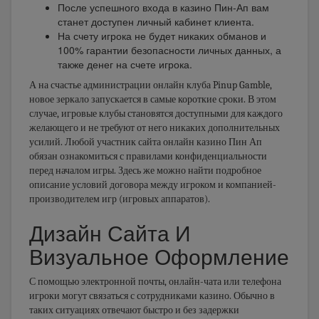
После успешного входа в казино Пин-Ап вам
станет доступен личный кабинет клиента.
На счету игрока не будет никаких обманов и
100% гарантии безопасности личных данных, а
также денег на счете игрока.
А на счастье администрации онлайн клуба Pinup Gamble,
новое зеркало запускается в самые короткие сроки. В этом
случае, игровые клубы становятся доступными для каждого
желающего и не требуют от него никаких дополнительных
усилий. Любой участник сайта онлайн казино Пин Ап
обязан ознакомиться с правилами конфиденциальности
перед началом игры. Здесь же можно найти подробное
описание условий договора между игроком и компанией-
производителем игр (игровых аппаратов).
Дизайн Сайта И
Визуальное Оформление
С помощью электронной почты, онлайн-чата или телефона
игроки могут связаться с сотрудниками казино. Обычно в
таких ситуациях отвечают быстро и без задержки