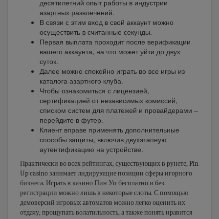
десятилетний опыт работы в индустрии
азартных развлечений.
В связи с этим вход в свой аккаунт можно
осуществить в считанные секунды.
Первая выплата проходит после верификации
вашего аккаунта, на что может уйти до двух
суток.
Далее можно спокойно играть во все игры из
каталога азартного клуба.
Чтобы ознакомиться с лицензией,
сертификацией от независимых комиссий,
списком систем для платежей и провайдерами –
перейдите в футер.
Клиент вправе применять дополнительные
способы защиты, включив двухэтапную
аутентификацию на устройстве.
Практически во всех рейтингах, существующих в рунете, Pin
Up casino занимает лидирующие позиции сферы игорного
бизнеса. Играть в казино Пин Уп бесплатно и без
регистрации можно лишь в некоторые слоты. С помощью
демоверсий игровых автоматов можно легко оценить их
отдачу, прощупать волатильность, а также понять нравится