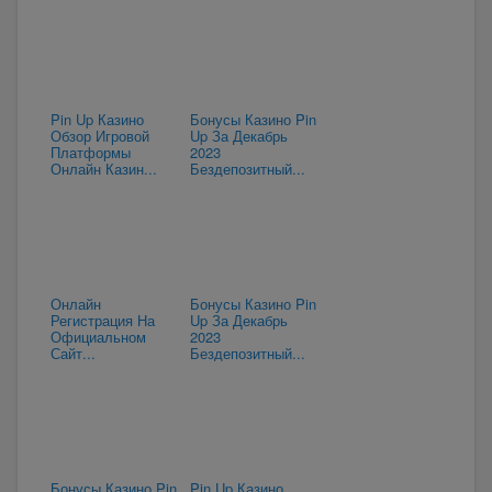
Pin Up Казино
Бонусы Казино Pin
Обзор Игровой
Up За Декабрь
Платформы
2023
Онлайн Казин...
Бездепозитный...
Онлайн
Бонусы Казино Pin
Регистрация На
Up За Декабрь
Официальном
2023
Сайт...
Бездепозитный...
Бонусы Казино Pin
Pin Up Казино