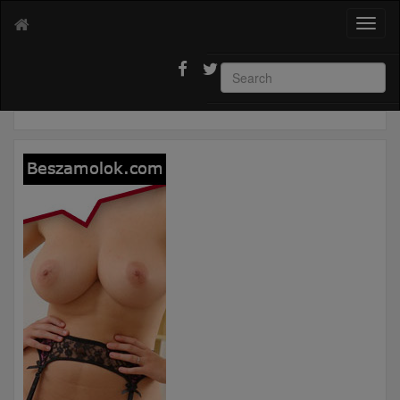
T
o
g
g
l
e
n
a
v
i
g
a
t
i
o
n