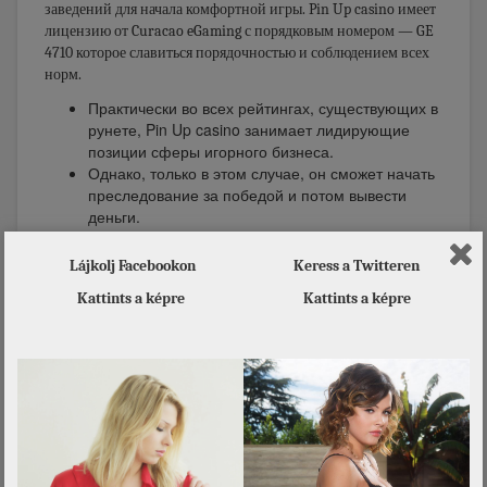
заведений для начала комфортной игры. Pin Up casino имеет
лицензию от Curacao eGaming с порядковым номером — GE
4710 которое славиться порядочностью и соблюдением всех
норм.
Практически во всех рейтингах, существующих в
рунете, Pin Up casino занимает лидирующие
позиции сферы игорного бизнеса.
Однако, только в этом случае, он сможет начать
преследование за победой и потом вывести
деньги.
Выполняя ставки на спорт с определенным
коэффициентом, если прогноз будет верным,
Lájkolj Facebookon
Keress a Twitteren
игроки смогут получить свой взнос, увеличенный
Kattints a képre
Kattints a képre
на этот множитель.
Необходимо нажать на знак вопроса,
расположенный в окне для ввода пароля.
В казино Pin Up действует привлекательная программа
лояльности, обеспечивающая дополнительные поощрения и
привилегии для игроков. За пополнение счета начисляются
пинкоины – PNC, за которые гемблерам присваиваются
статусы. В правом нижнем углу каждой страницы