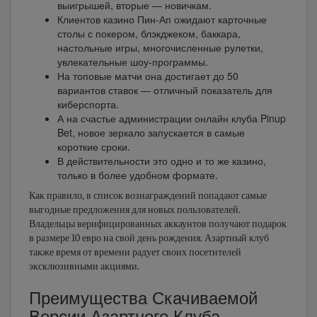
выигрышей, вторые — новичкам.
Клиентов казино Пин-Ап ожидают карточные
столы с покером, блэкджеком, баккара,
настольные игры, многочисленные рулетки,
увлекательные шоу-программы.
На топовые матчи она достигает до 50
вариантов ставок — отличный показатель для
киберспорта.
А на счастье администрации онлайн клуба Pinup
Bet, новое зеркало запускается в самые
короткие сроки.
В действительности это одно и то же казино,
только в более удобном формате.
Как правило, в список вознаграждений попадают самые
выгодные предложения для новых пользователей.
Владельцы верифицированных аккаунтов получают подарок
в размере 10 евро на свой день рождения. Азартный клуб
также время от времени радует своих посетителей
эксклюзивными акциями.
Преимущества Скачиваемой
Версии Азартного Клуба