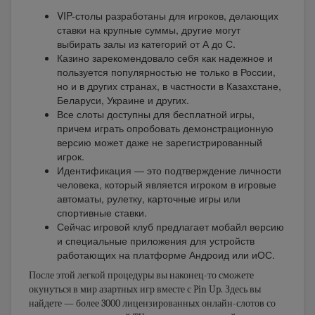
VIP-столы разработаны для игроков, делающих
ставки на крупные суммы, другие могут
выбирать залы из категорий от А до С.
Казино зарекомендовало себя как надежное и
пользуется популярностью не только в России,
но и в других странах, в частности в Казахстане,
Беларуси, Украине и других.
Все слоты доступны для бесплатной игры,
причем играть опробовать демонстрационную
версию может даже не зарегистрированный
игрок.
Идентификация — это подтверждение личности
человека, который является игроком в игровые
автоматы, рулетку, карточные игры или
спортивные ставки.
Сейчас игровой клуб предлагает мобайл версию
и специальные приложения для устройств
работающих на платформе Андроид или иОС.
После этой легкой процедуры вы наконец-то сможете
окунуться в мир азартных игр вместе с Pin Up. Здесь вы
найдете — более 3000 лицензированных онлайн-слотов со