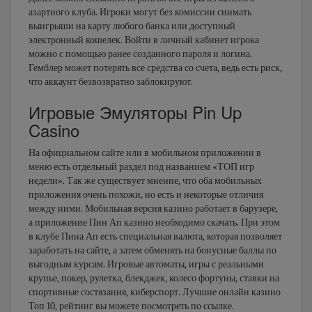
азартного клуба. Игроки могут без комиссии снимать
выигрыши на карту любого банка или доступный
электронный кошелек. Войти в личный кабинет игрока
можно с помощью ранее созданного пароля и логина.
Гемблер может потерять все средства со счета, ведь есть риск,
что аккаунт безвозвратно заблокируют.
Игровые Эмуляторы Pin Up
Casino
На официальном сайте или в мобильном приложении в
меню есть отдельный раздел под названием «ТОП игр
недели». Так же существует мнение, что оба мобильных
приложения очень похожи, но есть и некоторые отличия
между ними. Мобильная версия казино работает в барузере,
а приложение Пин Ап казино необходимо скачать. При этом
в клубе Пина Ап есть специальная валюта, которая позволяет
заработать на сайте, а затем обменять на бонусные баллы по
выгодным курсам. Игровые автоматы, игры с реальными
крупье, покер, рулетка, блекджек, колесо фортуны, ставки на
спортивные состязания, киберспорт. Лучшие онлайн казино
Топ 10, рейтинг вы можете посмотреть по ссылке.