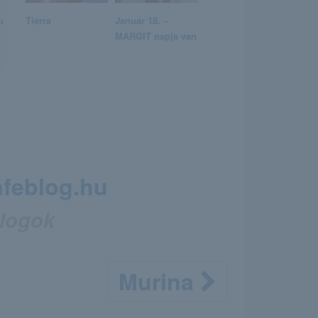
u
Tierra
Január 18. –
MARGIT napja van
afeblog.hu
Blogok
Murina