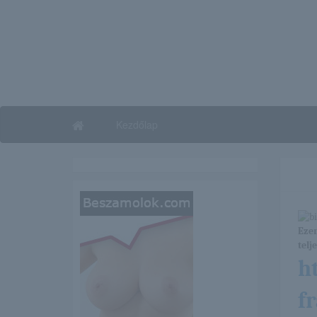
Kezdőlap
Ezen
telj
h
f