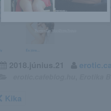
ley Spring /
Leila
Shary Boyle
Michaela Isizz
ley Femjoy /
ika Graube
Powered by
WordPress Popup
ty
És jóra…
2018.június.21
erotic.c
erotic.cafeblog.hu
,
Erotika 
Kika