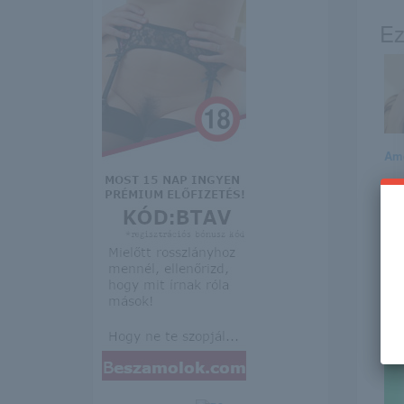
Ez
Ame
Ang