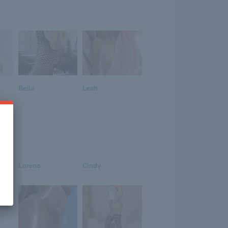
Bella
Leah
Lorena
Cindy