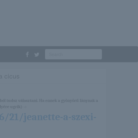
a cicus
ból tudsz választani. Ha ennek a gyönyörű lánynak a
yére ugrik) -:-
6/21/jeanette-a-szexi-