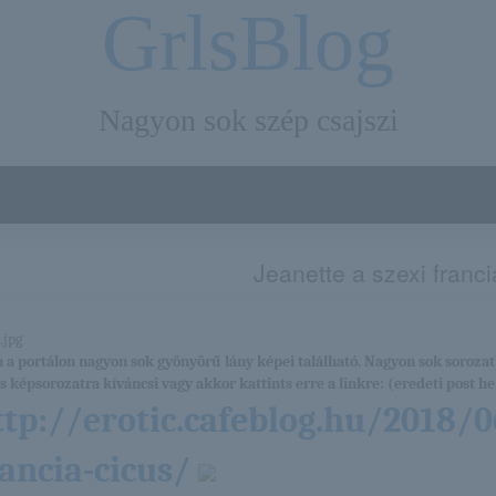
GrlsBlog
Nagyon sok szép csajszi
Jeanette a szexi franci
 a portálon nagyon sok gyönyörű lány képei található. Nagyon sok sorozat
es képsorozatra kíváncsi vagy akkor kattints erre a linkre: (eredeti post hel
ttp://erotic.cafeblog.hu/2018/0
rancia-cicus/