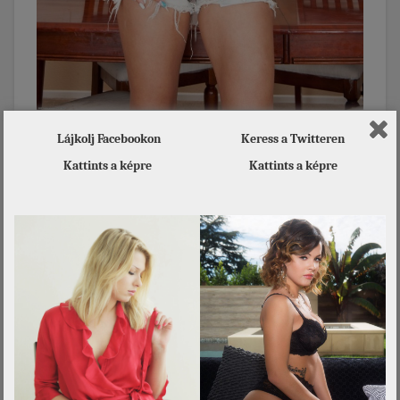
[…] Bővebben!
Lájkolj Facebookon
Keress a Twitteren
Kattints a képre
Kattints a képre
Ez is érdekelhet
Szeptember 12. –
Dani
MÁRIA napja van