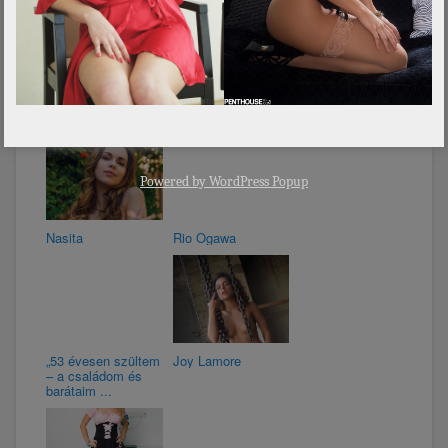
Florence
Augusztus 23. –
RÓZA napja van
Powered by
WordPress Popup
Nasita
Rio Ogawa
„53 évesen szültem
Joy Lamore
– a családom és
barátaim ...