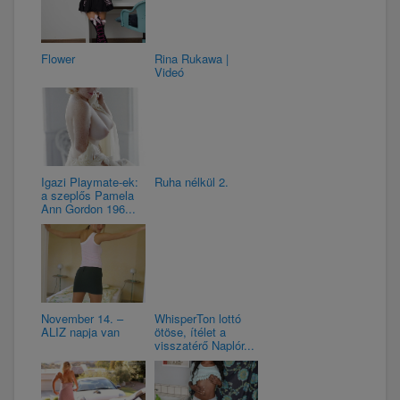
Flower
Rina Rukawa |
Videó
Igazi Playmate-ek:
Ruha nélkül 2.
a szeplős Pamela
Ann Gordon 196...
November 14. –
WhisperTon lottó
ALIZ napja van
ötöse, ítélet a
visszatérő Naplór...