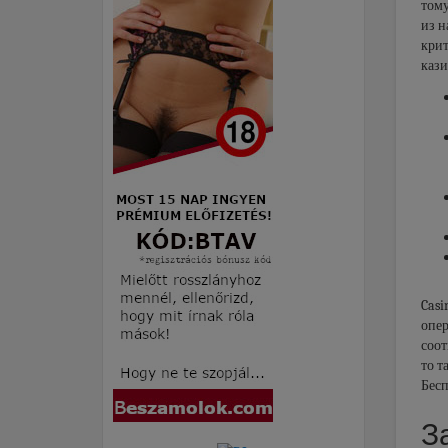
тому
из н
крит
кази
Casi
опер
соот
то т
Бесп
З