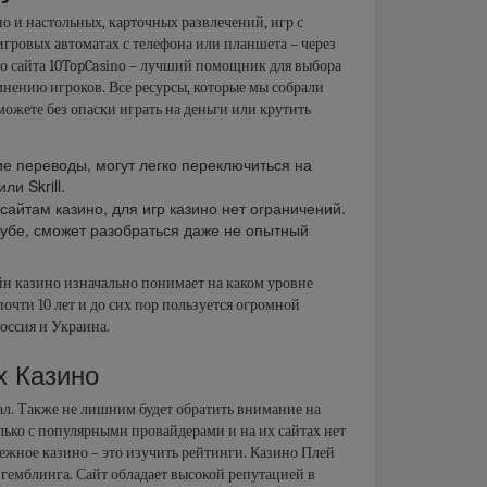
но и настольных, карточных развлечений, игр с
гровых автоматах с телефона или планшета – через
о сайта 10TopCasino – лучший помощник для выбора
нению игроков. Все ресурсы, которые мы собрали
можете без опаски играть на деньги или крутить
кие переводы, могут легко переключиться на
ли Skrill.
сайтам казино, для игр казино нет ограничений.
лубе, сможет разобраться даже не опытный
йн казино изначально понимает на каком уровне
почти 10 лет и до сих пор пользуется огромной
оссия и Украина.
х Казино
ал. Также не лишним будет обратить внимание на
ько с популярными провайдерами и на их сайтах нет
ежное казино – это изучить рейтинги. Казино Плей
 гемблинга. Сайт обладает высокой репутацией в