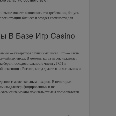
кже зачастую соответствуют
и вы не можете выполнить эти требования, бонусы
 регистрации бизнеса и создает сложности для
ы В Базе Игр Casino
раммы — генератора случайных чисел. Это — часть
лучайных чисел. В момент, когда игрок нажимает
а берет последовательность чисел у ГСЧ и
й и законно в России, когда делается на легальных и
ерации с моментальным исходом. В некоторых
Лимиты для верифицированных и не
 этом сайте можно почитать отзывы пользователей