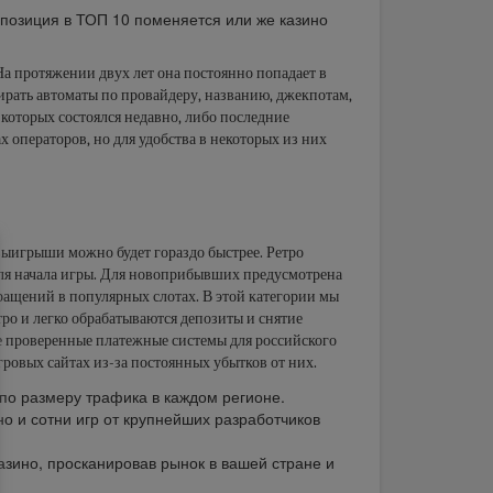
и позиция в ТОП 10 поменяется или же казино
На протяжении двух лет она постоянно попадает в
рать автоматы по провайдеру, названию, джекпотам,
которых состоялся недавно, либо последние
 операторов, но для удобства в некоторых из них
 выигрыши можно будет гораздо быстрее. Ретро
для начала игры. Для новоприбывших предусмотрена
ращений в популярных слотах. В этой категории мы
тро и легко обрабатываются депозиты и снятие
ле проверенные платежные системы для российского
ровых сайтах из-за постоянных убытков от них.
по размеру трафика в каждом регионе.
 но и сотни игр от крупнейших разработчиков
азино, просканировав рынок в вашей стране и