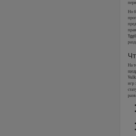
перв
Но б
прог
пред
прав
Yggd
разд
Чт
На т
щедр
Vulk
игр 
стат
разв