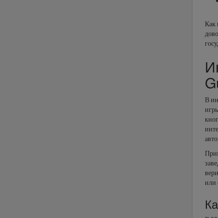
Как 
дово
госу
И
G
В ин
игры
кноп
инте
авто
Прим
заве
вери
или 
Ка