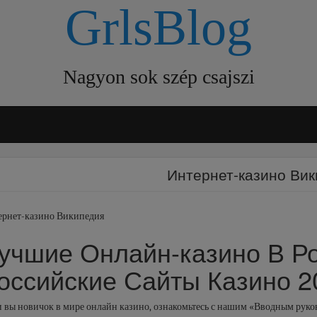
GrlsBlog
Nagyon sok szép csajszi
Интернет-казино Ви
ернет-казино Википедия
учшие Онлайн-казино В Р
оссийские Сайты Казино 2
 вы новичок в мире онлайн казино, ознакомьтесь с нашим «Вводным рук