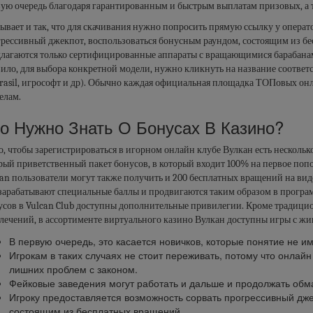
ую очередь благодаря гарантированным и быстрым выплатам призовых, а 
ывает и так, что для скачивания нужно попросить прямую ссылку у операт
рессивный джекпот, воспользоваться бонусным раундом, состоящим из б
лагаются только сертифицированные аппараты с вращающимися барабанам
ило, для выбора конкретной модели, нужно кликнуть на название соответс
rasil, игрософт и др). Обычно каждая официальная площадка ТОПовых онл
елам.
о Нужно Знать О Бонусах В Казино?
о, чтобы зарегистрироваться в игорном онлайн клубе Вулкан есть нескольк
ый приветственный пакет бонусов, в который входит 100% на первое попол
an пользователи могут также получить и 200 бесплатных вращений на вид
зарабатывают специальные баллы и продвигаются таким образом в програ
усов в Vulcan Club доступны дополнительные привилегии. Кроме традици
лечений, в ассортименте виртуального казино Вулкан доступны игры с ж
В первую очередь, это касается новичков, которые понятие не им
Игрокам в таких случаях не стоит переживать, потому что онлай
лишних проблем с законом.
Фейковые заведения могут работать и дальше и продолжать обма
Игроку предоставляется возможность сорвать прогрессивный дже
состоящим из бесплатных вращений.