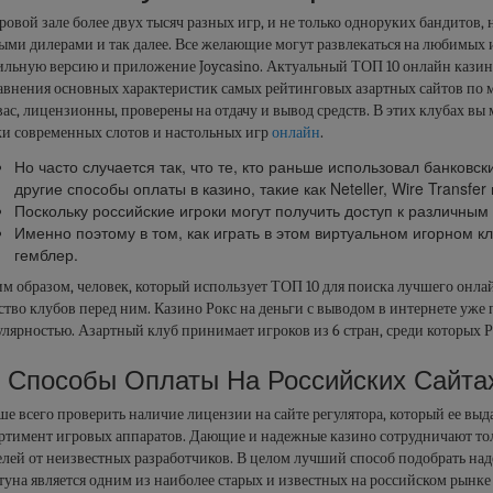
ровой зале более двух тысяч разных игр, и не только одноруких бандитов, 
ми дилерами и так далее. Все желающие могут развлекаться на любимых и
льную версию и приложение Joycasino. Актуальный ТОП 10 онлайн казин
авнения основных характеристик самых рейтинговых азартных сайтов по м
вас, лицензионны, проверены на отдачу и вывод средств. В этих клубах вы 
и современных слотов и настольных игр
онлайн
.
Но часто случается так, что те, кто раньше использовал банковс
другие способы оплаты в казино, такие как Neteller, Wire Transfer и
Поскольку российские игроки могут получить доступ к различным 
Именно поэтому в том, как играть в этом виртуальном игорном к
гемблер.
м образом, человек, который использует ТОП 10 для поиска лучшего онла
ство клубов перед ним. Казино Рокс на деньги с выводом в интернете уже 
лярностью. Азартный клуб принимает игроков из 6 стран, среди которых Р
Способы Оплаты На Российских Сайта
е всего проверить наличие лицензии на сайте регулятора, который ее выд
ртимент игровых аппаратов. Дающие и надежные казино сотрудничают тол
лей от неизвестных разработчиков. В целом лучший способ подобрать над
уна является одним из наиболее старых и известных на российском рынке