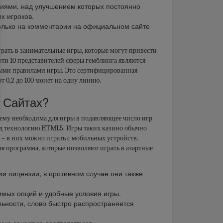
ями, над улучшением которых постоянно
х игроков.
только на комментарии на официальном сайте
рать в занимательные игры, которые могут привести
эти 10 представителей сферы гемблинга являются
ными правилами игры. Это сертифицированная
т 0,2 до 100 монет на одну линию.
 Сайтах?
ему необходима для игры в подавляющее число игр
под технологию HTML5. Игры таких казино обычно
о – в них можно играть с мобильных устройств.
я программа, которые позволяют играть в азартные
и лицензии, в противном случае они также
мых опций и удобные условия игры.
льности, слово быстро распространяется