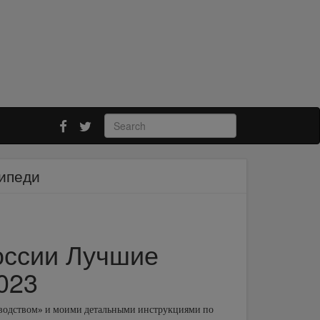
кипеди
оссии Лучшие
023
оводством» и моими детальными инструкциями по