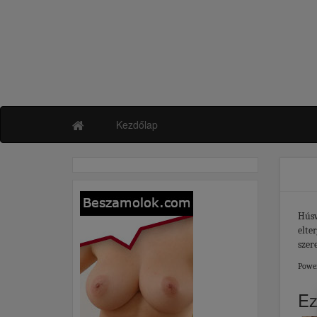
Kezdőlap
Húsv
elte
szer
Powe
Ez