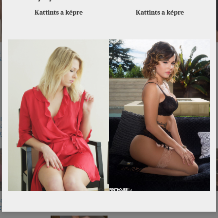
Kattints a képre
Kattints a képre
 Foxxxtól padlót
Caprice
Kendra
Mary Lin
sz!
télyes, égből
Kaiya Lynn
Mikie Hara | Videó
Malinda
szálló
gömbök – mit
ában és
Jobb nadrág nélkül
Nicky
Natalie
telenül..