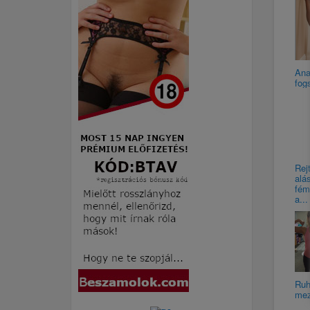
Ana
fog
Rej
alá
fém
a...
Ruh
mez