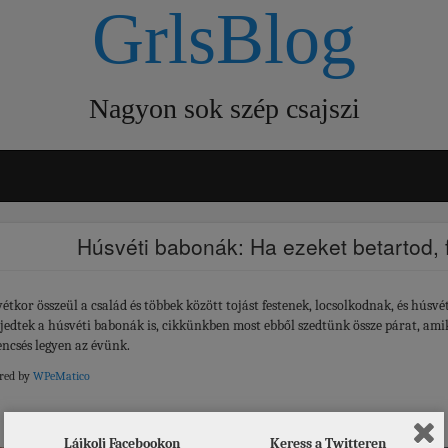
GrlsBlog
Nagyon sok szép csajszi
Húsvéti babonák: Ha ezeket betartod, 
étkor összeül a család és többek között tojást festenek, locsolkodnak, és húsvé
rjedtek a húsvéti babonák is, cikkünkben most ebből szedtünk össze párat, ami
encsés legyen az évünk.
red by
WPeMatico
 is érdekelhet
Lájkolj Facebookon
Keress a Twitteren