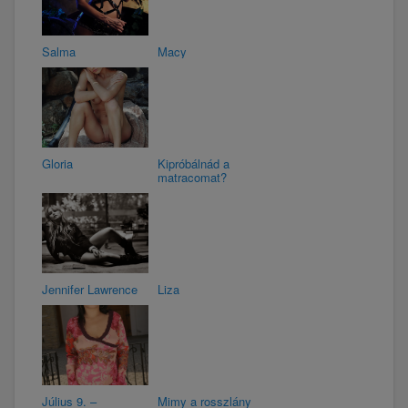
Salma
Macy
Gloria
Kipróbálnád a
matracomat?
Jennifer Lawrence
Liza
Július 9. –
Mimy a rosszlány