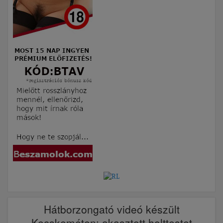
Hátborzongató videó készült
Kecskeméten: akasztott holttestet