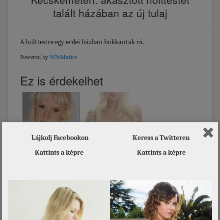
talált házában az új tulaj
A holttestre egy erdei házban bukkantak rá.
Powered by
WPeMatico
Ez is érdekelhet
Lájkolj Facebookon
Keress a Twitteren
November 30. –
Angela
ANDREA napja van
Kattints a képre
Kattints a képre
Kate
A 80-as évek
álomnői