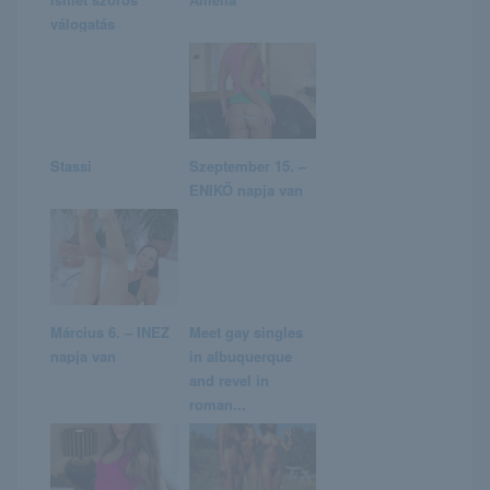
válogatás
Stassi
Szeptember 15. –
ENIKŐ napja van
Március 6. – INEZ
Meet gay singles
napja van
in albuquerque
and revel in
roman...