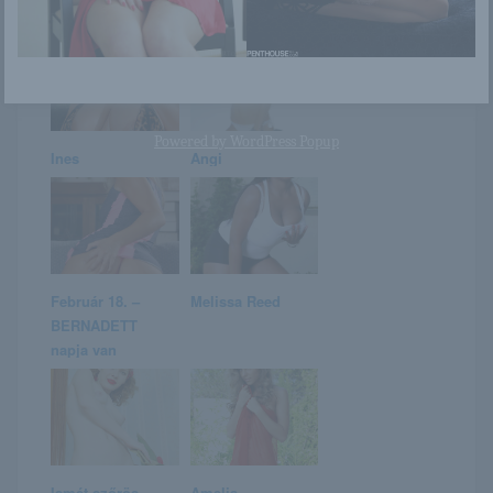
napja van
Powered by
WordPress Popup
Ines
Angi
Február 18. –
Melissa Reed
BERNADETT
napja van
Ismét szőrös
Amelia