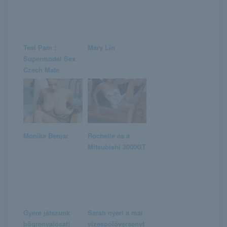
Teal Pam :
Mary Lin
Supermodel Sex
Czech Mate
Monika Benjar
Rochelle és a
Mitsubishi 3000GT
Gyere játszunk
Sarah nyeri a mai
bögrenyalósat!
vízespólóversenyt