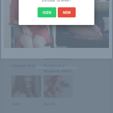
Clary olvas
Március 1. –
IGEN
NEM
LEONITA, LEA
napja van
Kiéhezett vörös
Rochelle és a
Powered by
WordPress Popup
Mitsubishi 3000GT
Jodie
Dara W