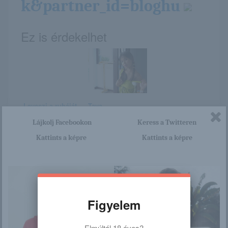
k&partner_id=bloghu
Ez is érdekelhet
Leveszi a ruháját
Taya
Lájkolj Facebookon
Keress a Twitteren
Kattints a képre
Kattints a képre
Sana Imanaga
Október 3. –
HELGA napja van
Figyelem
Elmúltál 18 éves?