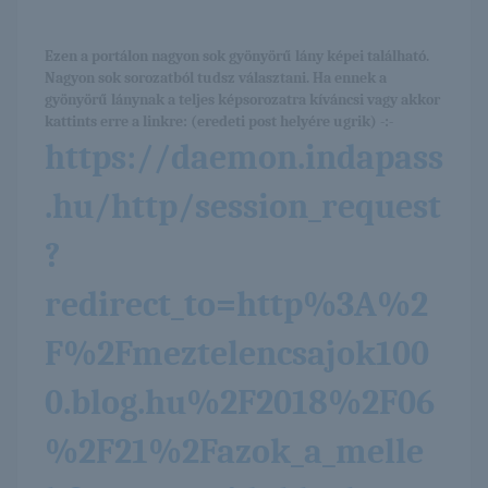
Ezen a portálon nagyon sok gyönyörű lány képei található.
Nagyon sok sorozatból tudsz választani. Ha ennek a
gyönyörű lánynak a teljes képsorozatra kíváncsi vagy akkor
kattints erre a linkre: (eredeti post helyére ugrik) -:-
https://daemon.indapass
.hu/http/session_request
?
redirect_to=http%3A%2
F%2Fmeztelencsajok100
0.blog.hu%2F2018%2F06
%2F21%2Fazok_a_melle