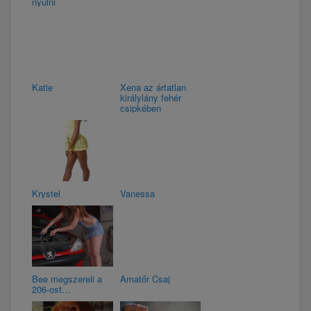
nyúlni
Katie
Xena az ártatlan
királylány fehér
csipkében
Krystel
Vanessa
Bee megszereli a
Amatőr Csaj
206-ost…