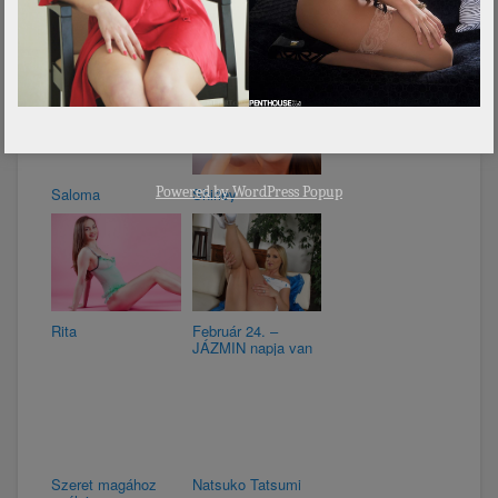
Lynne
Tiara
Powered by
WordPress Popup
Saloma
Shirley
Rita
Február 24. –
JÁZMIN napja van
Szeret magához
Natsuko Tatsumi