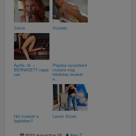
Zarina
Vízesés
Április 16. –
Playboy-nyusziként
BERNADETT napja
mutatta meg
van
tökéletes fenekét
a...
Hol mutatok a
Lavish Styles
legjobban?
2023.augusztus.25
Alex-T