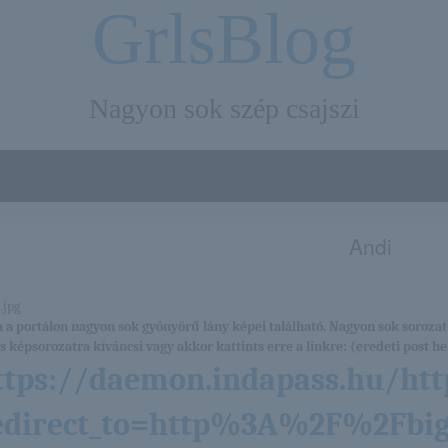
GrlsBlog
Nagyon sok szép csajszi
Andi
 a portálon nagyon sok gyönyörű lány képei található. Nagyon sok sorozat
es képsorozatra kíváncsi vagy akkor kattints erre a linkre: (eredeti post hel
ttps://daemon.indapass.hu/htt
edirect_to=http%3A%2F%2Fbige