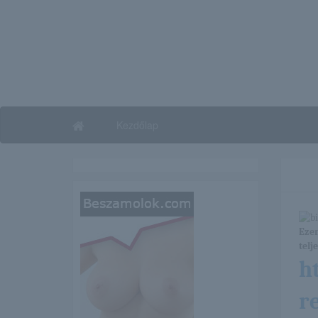
Kezdőlap
Ezen
telj
h
r