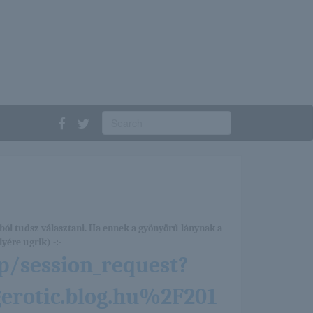
ból tudsz választani. Ha ennek a gyönyörű lánynak a
yére ugrik) -:-
p/session_request?
rotic.blog.hu%2F201