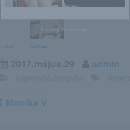
ell Summers
Mercedez
Julia Ann
Leya Falcon
Powered by
WordPress Popup
ny April
Ava Rose
2017.május.29
admin
bigerotic.blog.hu
biger
Monika V