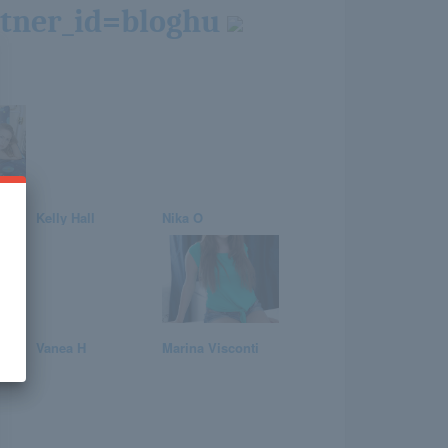
ner_id=bloghu
n
Kelly Hall
Nika O
Vanea H
Marina Visconti