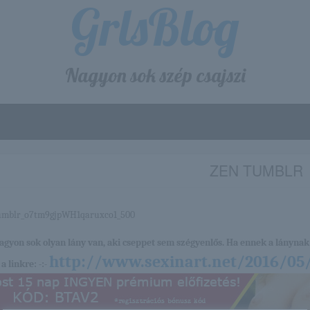
GrlsBlog
Nagyon sok szép csajszi
ZEN TUMBLR
nagyon sok olyan lány van, aki cseppet sem szégyenlős. Ha ennek a lánynak 
http://www.sexinart.net/2016/05
a linkre: -:-