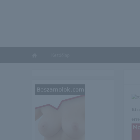
Kezdőlap
Itt 
erre 