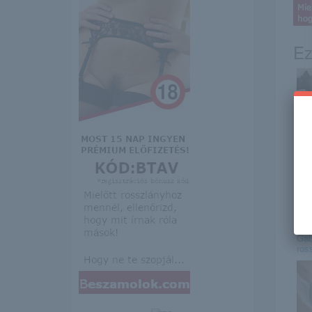
Ez
Mar
Gab
ros