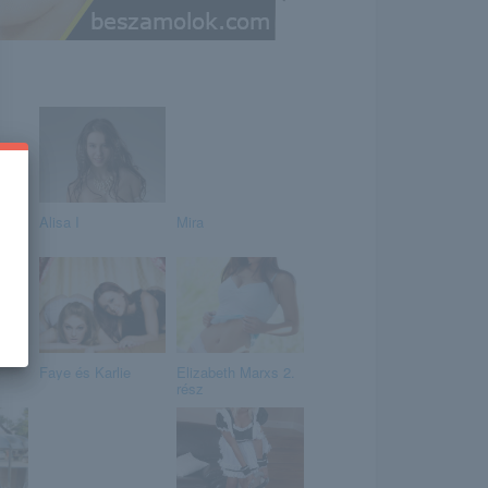
Alisa I
Mira
Faye és Karlie
Elizabeth Marxs 2.
rész