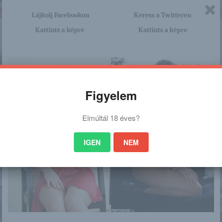
Lájkolj Facebookon
Keress a Twitteren
Kattints a képre
Kattints a képre
 is érdekelhet
Figyelem
ie Luv
Runa
Dögös kék
Ayla Sky
fürdőruha
Elmúltál 18 éves?
IGEN
NEM
riella a
Március 20. –
Laura meztelenre
Abigail B
szlány
KLAUDIA napja van
vetkőzik