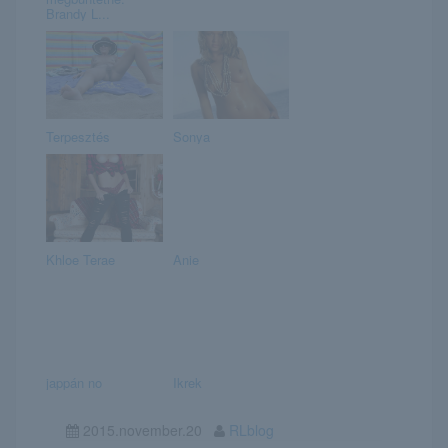
Brandy L...
Terpesztés
Sonya
Khloe Terae
Anie
jappán no
Ikrek
2015.november.20
RLblog