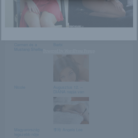
Betty és Kyra
Caprice
Carmen és a
Barbi
Mustang Shelby
Powered by
WordPress Popup
Nicole
Augusztus 12. –
DIÁNA napja van
Magyarország
李玲 Angela Lee
legszebb nője