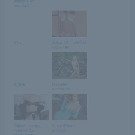
elhagyta az
országot, h...
Vika
Július 19. – EMÍLIA
napja van
Ariana
Meztelen
motorozás
Örülnél, ha egy
Szexi iPhone
ilyen rendőr
selfshot
megbüntetne.