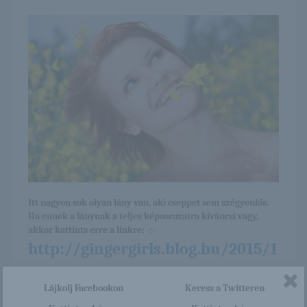
Itt nagyon sok olyan lány van, aki cseppet sem szégyenlős.
Ha ennek a lánynak a teljes képsorozatra kíváncsi vagy,
akkor kattints erre a linkre: -:-
http://gingergirls.blog.hu/2015/1
1/29/violla_174
Lájkolj Facebookon
Keress a Twitteren