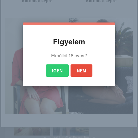
Kattints a képre
Kattints a képre
/
Ez is érdekelhet
Figyelem
Elmúltál 18 éves?
Miss Hannah
Marta E
IGEN
NEM
Holly Anderson
Una Grujic
Powered by
WordPress Popup