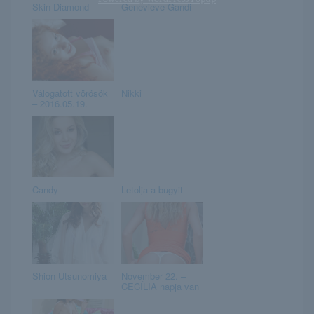
Skin Diamond
Genevieve Gandi
Válogatott vörösök
Nikki
– 2016.05.19.
Candy
Letolja a bugyit
Shion Utsunomiya
November 22. –
CECÍLIA napja van