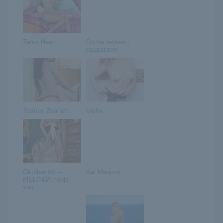
Zeina Heart
Dorina teljesen
csupaszon
Tormay Zsanett
Violla
Október 29. –
Kei Megumi
MELINDA napja
van