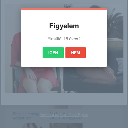
Figyelem
Monica Bellucci
Danika
Elmúltál 18 éves?
IGEN
NEM
Bizarr kihívás: 5
Carol
napon át nem ült le
egy férfi, d...
Denise kemény
Április 28. –
Powered by
WordPress Popup
edzést tart
VALÉRIA napja van