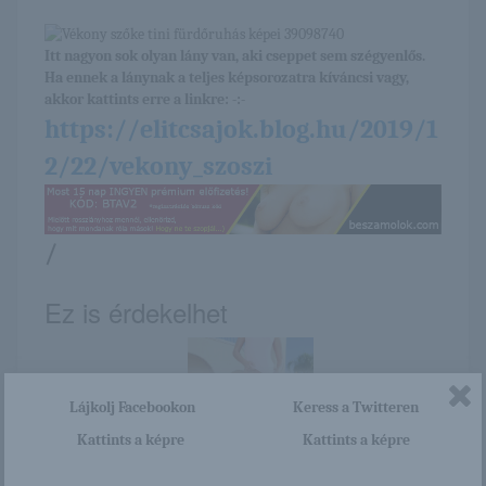
Itt nagyon sok olyan lány van, aki cseppet sem szégyenlős.
Ha ennek a lánynak a teljes képsorozatra kíváncsi vagy,
akkor kattints erre a linkre: -:-
https://elitcsajok.blog.hu/2019/1
2/22/vekony_szoszi
/
Ez is érdekelhet
Lájkolj Facebookon
Keress a Twitteren
Kattints a képre
Kattints a képre
Elit csaj harisnyás
Szeptember 8. –
akt fotói
ADRIENN napja
van