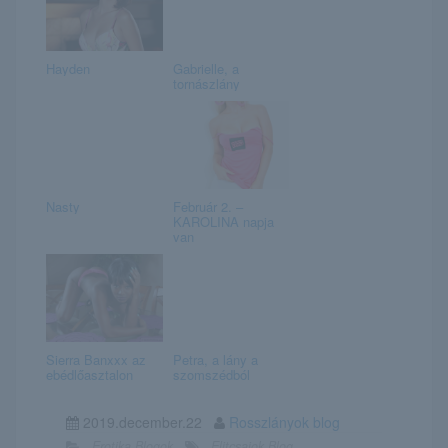
Hayden
Gabrielle, a
tornászlány
Nasty
Február 2. –
KAROLINA napja
van
Sierra Banxxx az
Petra, a lány a
ebédlőasztalon
szomszédból
2019.december.22
Rosszlányok blog
Erotika Blogok
Elitcsajok Blog