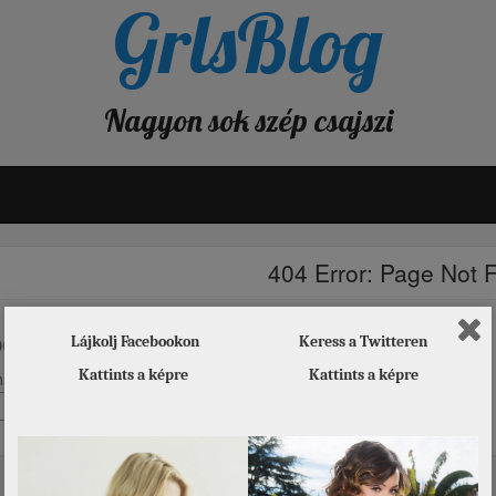
GrlsBlog
Nagyon sok szép csajszi
404 Error: Page Not 
ologies, but the page you requested could 
Lájkolj Facebookon
Keress a Twitteren
Kattints a képre
Kattints a képre
aps searching will help: