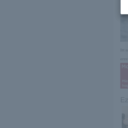
Itt 
erre 
Ez