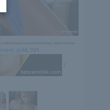
a teljes képsorozatra kíváncsi vagy, akkor kattints
tracy_gold_924
/