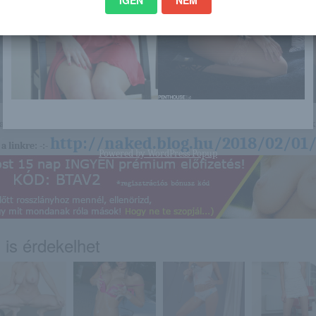
nagyon sok olyan lány van, aki cseppet sem szégyenlős. Ha ennek a lánynak 
http://naked.blog.hu/2018/02/01/
a linkre: -:-
Powered by
WordPress Popup
 is érdekelhet