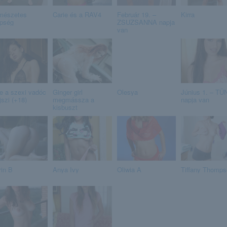
mészetes
Carie és a RAV4
Február 19. –
Kirra
pség
ZSUZSANNA napja
van
e a szexi vadóc
Ginger girl
Olesya
Június 1. – T
jszi (+18)
megmássza a
napja van
kisbuszt
rin B
Anya Ivy
Oliwia A
Tiffany Thomps