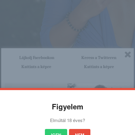
Lájkolj Facebookon
Keress a Twitteren
Kattints a képre
Kattints a képre
Figyelem
Elmúltál 18 éves?
IGEN
NEM