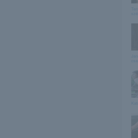
Ter
szé
Jan
csa
Kat