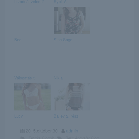
Izzadnál velem?
Sybil A
Bea
Sinn Sage
Válogatás 5
Nikia
Lucy
Bailey 2. rész
2015.október.30
admin
Erotika Blogok
Betti Angyalai Blog