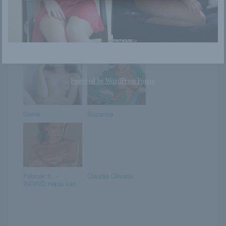
Nina
Ivanka
Powered by
WordPress Popup
Genie
Suzanna
Február 5. –
Claudio Oliverio
INGRID napja van