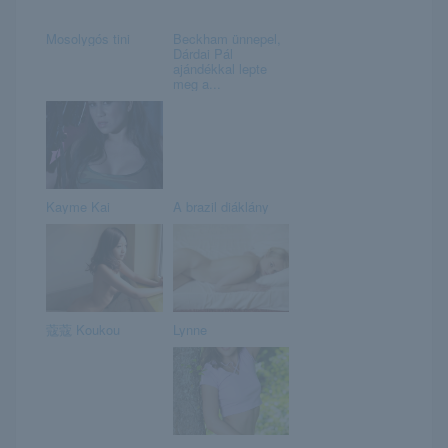
Mosolygós tini
Beckham ünnepel,
Dárdai Pál
ajándékkal lepte
meg a...
Kayme Kai
A brazil diáklány
蔻蔻 Koukou
Lynne