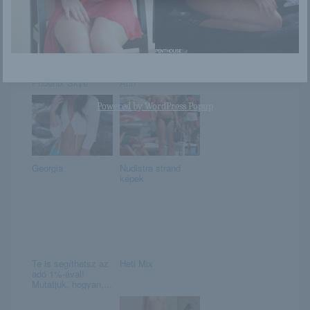
Phoenix Skye
Ann
Powered by
WordPress Popup
Georgia
Nudistra strand
képek
Te is segíthetsz az
Heti Mix
adó 1%-ával!
Mutatjuk, hogyan,...