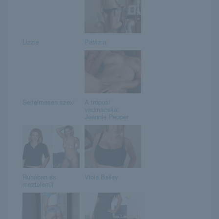
Lizzie
Patrizia
Sejtelmesen szexi
A trópusi
vadmacska:
Jeannie Pepper
Ruhában és
Viola Bailey
meztelenül