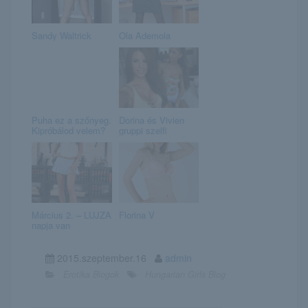
Sandy Waltrick
Ola Ademola
Puha ez a szőnyeg.
Dorina és Vivien
Kipróbálod velem?
gruppi szelfi
Március 2. – LUJZA
Florina V
napja van
2015.szeptember.16
admin
Erotika Blogok
Hungarian Girls Blog