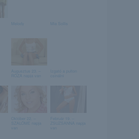
Melody
Mia Sollis
Augusztus 23. –
Izgató a pulton
RÓZA napja van
csinálni
Október 22. –
Február 19. –
SZALÓME napja
ZSUZSANNA napja
van
van