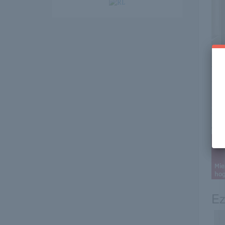
Itt 
erre 
Ez