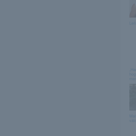
Leil
„Har
hog
men
Mai
vál