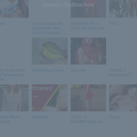
Powered by
WordPress Popup
ani
A Kincsvadászok
December 16. –
Nina
sztárjainak nem
ALETTA napja van
kellett a koporsó ...
ry rá fog jönni,
Romantikus Gyuri
Jasmine
Tetszik a
y túl messzire
kemencém?
t&...
tland Ward –
Vadítóak
Április 11. –
Sunny
ogatás
GLÓRIA napja van