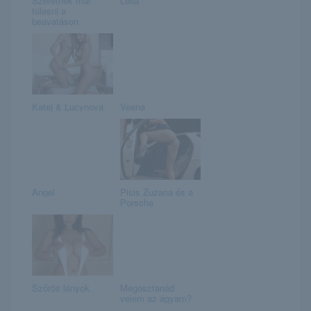
Szeretnék már
Leila
túlesni a
beavatáson
Katej & Lucynova
Veena
Angel
Pisis Zuzana és a
Porsche
Szőrös lányok
Megosztanád
velem az ágyam?