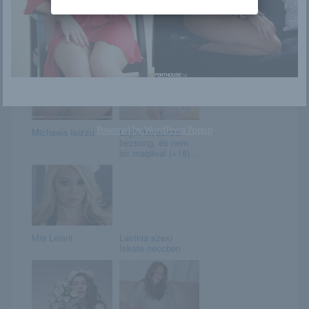
Kenna
Adel
Powered by
WordPress Popup
Michaela Isizzu
Layla tavasszal
bezsong, és nem
bír magával (+18)...
Mia Lelani
Lavínia szexi
fekete neccben