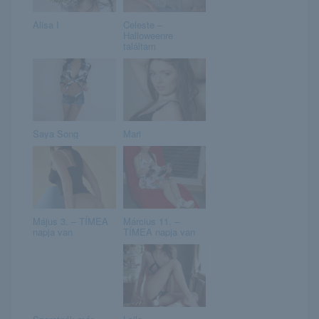
Alisa I
Celeste –
Halloweenre
találtam
Saya Song
Mari
Május 3. – TÍMEA
Március 11. –
napja van
TÍMEA napja van