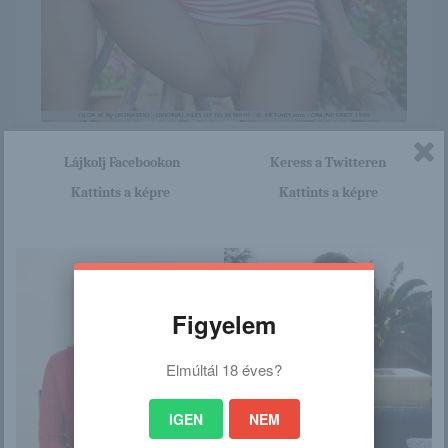
Itt nagyon sok olyan lány van, aki cseppet sem szégyenlős.
Lájkolj Facebookon
Keress a Twitteren
Ha ennek a lánynak a teljes képsorozatra kíváncsi vagy,
akkor kattints erre a linkre: -:-
Kattints a képre
Kattints a képre
http://browhair.blog.hu/2015/11
/23/olga_911
Figyelem
/
Elmúltál 18 éves?
Ez is érdekelhet
IGEN
NEM