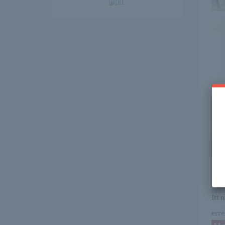
Itt 
erre 