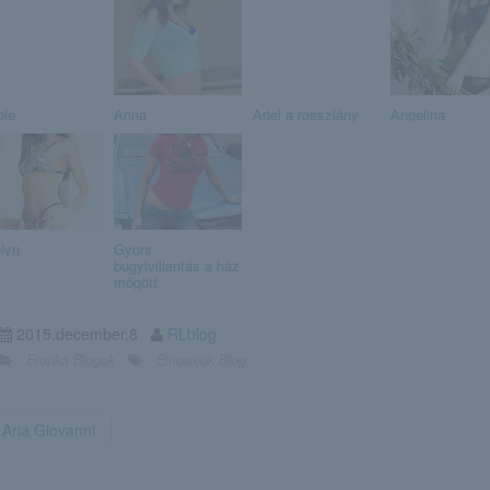
ole
Anna
Ariel a rosszlány
Angelina
lyn
Gyors
bugyivillantás a ház
mögött
2015.december.8
RLblog
Erotika Blogok
Elitcsajok Blog
Aria Giovanni