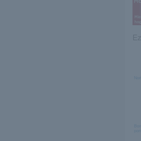
Ez
Nori
Bom
por