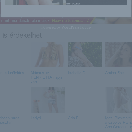
Powered by
WordPress Popup
 is érdekelhet
n, a királylány
Március 16. –
Isabella D
Amber Sym
HENRIETTA napja
van
bázó híres
Ladyd
Ada E
Igazi Playmate-
nósztár
a szeplős Pame
Ann Gordon 196