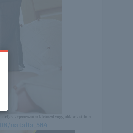
a teljes képsorozatra kíváncsi vagy, akkor kattints
/08/natalia_584