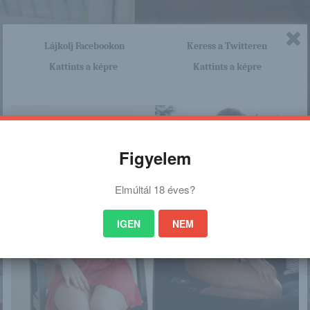
Lájkolj Facebookon
Keress a Twitteren
Kattints a képre
Kattints a képre
Figyelem
Elmúltál 18 éves?
IGEN
NEM
nagyon sok olyan lány van, aki cseppet sem szégyenlős. Ha ennek a lánynak 
http://elitcsajok.blog.hu/2015/12
a linkre: -:-