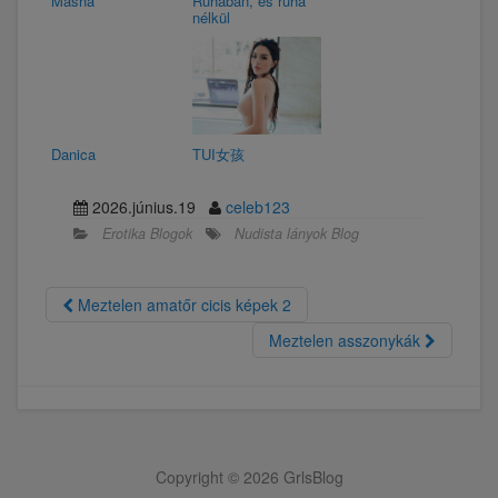
Masha
Ruhában, és ruha
nélkül
Danica
TUI女孩
2026.június.19
celeb123
Erotika Blogok
Nudista lányok Blog
Meztelen amatőr cicis képek 2
Meztelen asszonykák
Copyright © 2026 GrlsBlog