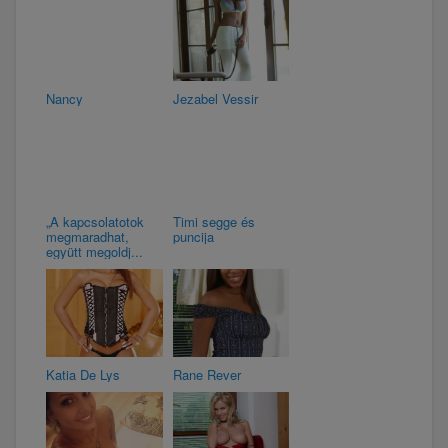
Nancy
Jezabel Vessir
„A kapcsolatotok
Timi segge és
megmaradhat,
puncija
együtt megoldj...
Katia De Lys
Rane Rever