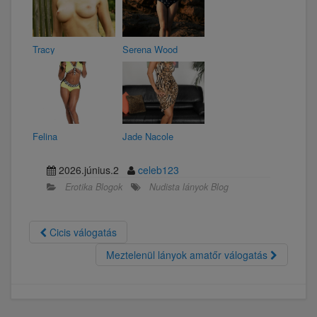
Tracy
Serena Wood
Felina
Jade Nacole
2026.június.2
celeb123
Erotika Blogok
Nudista lányok Blog
Cicis válogatás
Meztelenül lányok amatőr válogatás