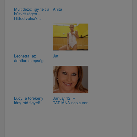
Múltidéző: így telt a
Anita
húsvét régen –
Hitted volna?...
Leonetta, az
Jati
ártatlan szépség
Lucy, a törékeny
Január 12. –
lány rád figyel!
TATJÁNA napja van