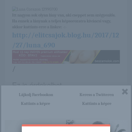
Itt nagyon sok olyan lány van, aki cseppet sem szégyenlős.
Ha ennek a lánynak a teljes képsorozatra kíváncsi vagy,
akkor kattints erre a linkre: -:-
http://elitcsajok.blog.hu/2017/12
/27/luna_690
/
Ez is érdekelhet
Lájkolj Facebookon
Keress a Twitteren
Kattints a képre
Kattints a képre
Oliwia A
Vajbőr belső, pink
felső