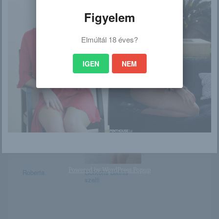
Figyelem
Elmúltál 18 éves?
Álomszép
Kayme Kai
IGEN
NEM
Melody Wylde
Riyanna Skie
Powered by
WordPress Popup
Roberta
Görkoris bikinis
szelfi