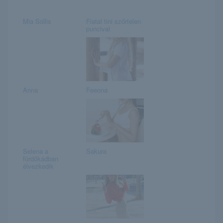
Mia Sollis
Fiatal tini szőrtelen
puncival
Anna
Feeona
Selena a
Sakura
fürdőkádban
élvezkedik