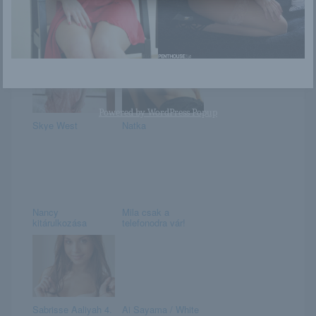
Lena Anderson
Vanessa
Powered by
WordPress Popup
Skye West
Natka
Nancy
Mila csak a
kitárulkozása
telefonodra vár!
Sabrisse Aaliyah 4.
Ai Sayama / White