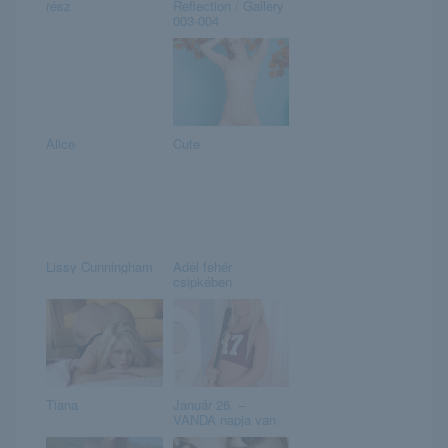
rész
Reflection / Gallery
003-004
Alice
Cute
Lissy Cunningham
Adél fehér
csipkében
Tiana
Január 26. –
VANDA napja van