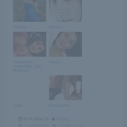
Candice
Santana
Harapnivaló
Yanika
körtemellek: Gail
McKenna
Sonja
Aurora Jolie
2016.július.18
RLblog
Erotika Blogok
Elitcsajok Blog