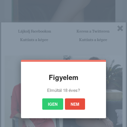
Lájkolj Facebookon
Keress a Twitteren
Kattints a képre
Kattints a képre
Itt nagyon sok olyan lány van, aki cseppet sem szégyenlős.
Ha ennek a lánynak a teljes képsorozatra kíváncsi vagy,
akkor kattints erre a linkre: -:-
http://browhair.blog.hu/2016/08
/15/li_236
Figyelem
Elmúltál 18 éves?
/
IGEN
NEM
Ez is érdekelhet