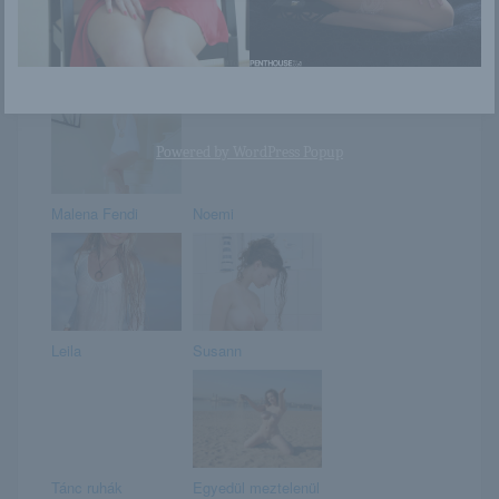
Blake Bartelli
Kaleah
Powered by
WordPress Popup
Malena Fendi
Noemi
Leila
Susann
Tánc ruhák
Egyedül meztelenül