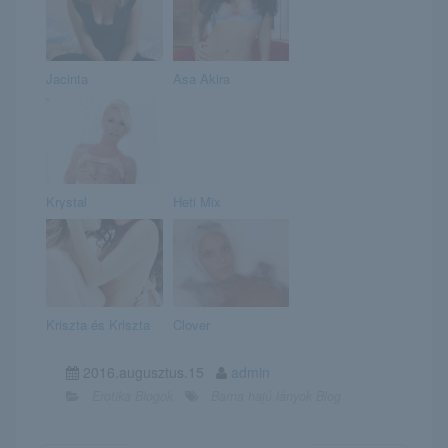
Jacinta
Asa Akira
Krystal
Heti Mix
Kriszta és Kriszta
Clover
2016.augusztus.15
admin
Erotika Blogok
Barna hajú lányok Blog