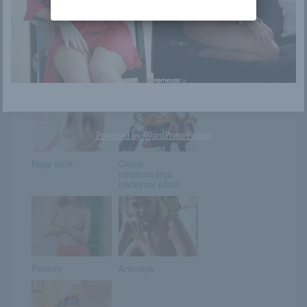
Aino Kishi
Olga
Powered by
WordPress Popup
Nagy cicik
Clover
narancssárga
Harleyvel pózol
Patricty
Antoniya