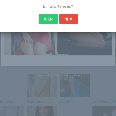
Elmúltál 18 éves?
IGEN
NEM
 is érdekelhet
ey
Iveta
Június 8. – HELGA
Mimi Allen
napja van
Powered by
WordPress Popup
iai szépség
Anny Aurora
Madeline
Csábítóan érzé