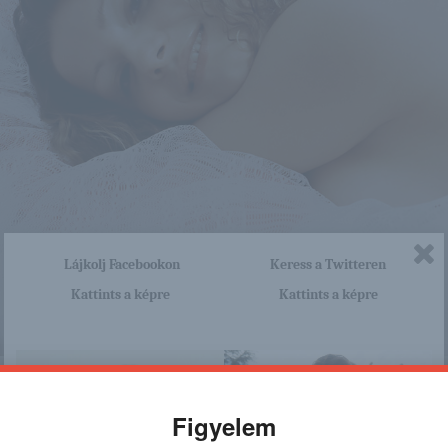
Lájkolj Facebookon
Keress a Twitteren
Kattints a képre
Kattints a képre
nagyon sok olyan lány van, aki cseppet sem szégyenlős. Ha ennek a lánynak 
http://maisuna.blog.hu/2016/06/
a linkre: -:-
Figyelem