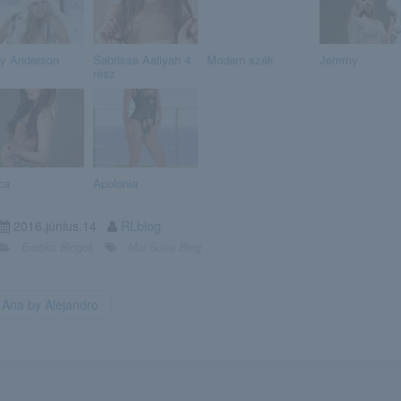
ly Anderson
Sabrisse Aaliyah 4.
Modern szék
Jemmy
rész
ca
Apolonia
2016.június.14
RLblog
Erotika Blogok
Mai Suna Blog
Ana by Alejandro