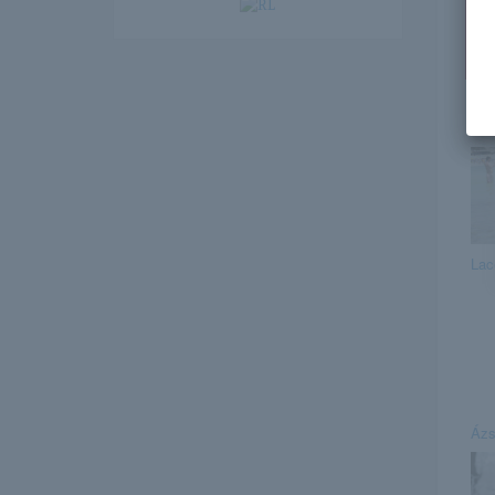
Ez
Lac
Ázs