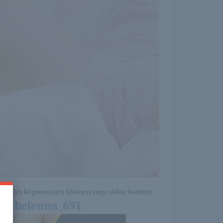
a teljes képsorozatra kíváncsi vagy, akkor kattints
14/helenna_691