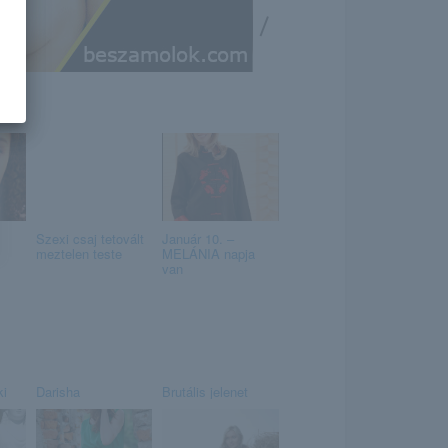
/
Szexi csaj tetovált
Január 10. –
meztelen teste
MELÁNIA napja
van
ki
Darisha
Brutális jelenet