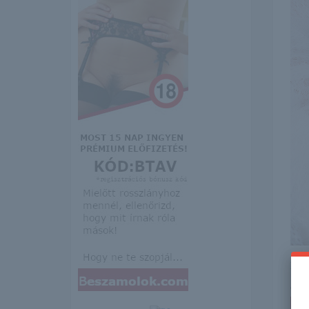
Itt 
erre 