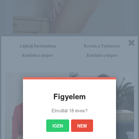
Itt nagyon sok olyan lány van, aki cseppet sem szégyenlős.
Lájkolj Facebookon
Keress a Twitteren
Ha ennek a lánynak a teljes képsorozatra kíváncsi vagy,
akkor kattints erre a linkre: -:-
Kattints a képre
Kattints a képre
http://elitcsajok.blog.hu/2015/12
/09/evelyn_597
Figyelem
/
Elmúltál 18 éves?
Ez is érdekelhet
IGEN
NEM