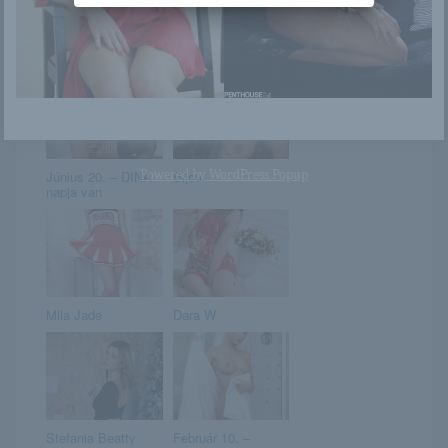
Clover
Sarika
Powered by
WordPress Popup
Június 20. – DINA
Bijou
napja van
Mila Jade
Dara W
Stefania Beatty
Február 10. –