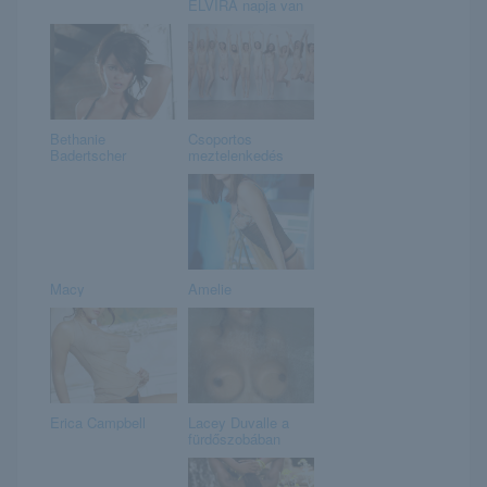
ELVIRA napja van
Bethanie
Csoportos
Badertscher
meztelenkedés
Macy
Amelie
Erica Campbell
Lacey Duvalle a
fürdőszobában