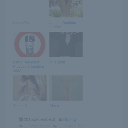
Coco Aiba
Jamiee Addison –
2. rész
Lama Reloaded:
Mila Azul
Playboytörténelem
2002
Yarina A
Alexa
2015.december.9
RLblog
Erotika Blogok
Elitcsajok Blog