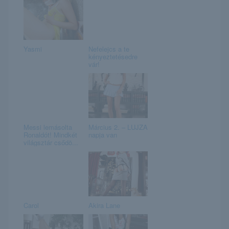
Yasmi
Nefelejcs a te
kényeztetésedre
vár!
Messi lemásolta
Március 2. – LUJZA
Ronaldót! Mindkét
napja van
világsztár csődö...
Carol
Akira Lane