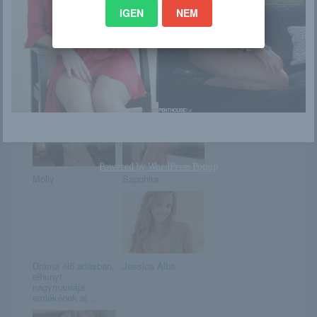
Ez is érdekelhet
IGEN
NEM
Adanna
Mila
Powered by
WordPress Popup
Molly
Sapphira
Dráma élő adásban,
Jessica Alba
elhunyt
nagymamája
emlékének aj...