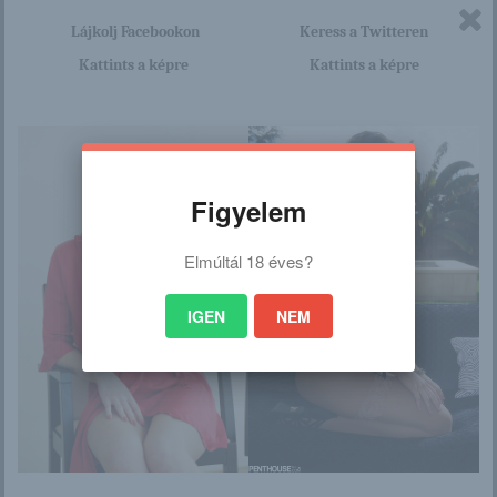
Lájkolj Facebookon
Keress a Twitteren
/
Kattints a képre
Kattints a képre
Ez is érdekelhet
Figyelem
Elmúltál 18 éves?
Katya (2)
Corina
IGEN
NEM
Örülnél, ha egy
Valeria
ilyen rendőr
megbüntetne.
Brandy L...