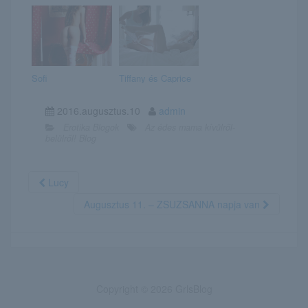
Sofi
Tiffany és Caprice
2016.augusztus.10
admin
Erotika Blogok
Az édes mama kívülről-
belülről! Blog
Lucy
Augusztus 11. – ZSUZSANNA napja van
Copyright © 2026 GrlsBlog