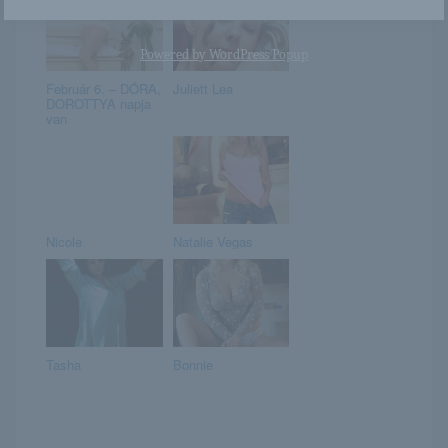
Powered by
WordPress Popup
Február 6. – DÓRA,
Juliett Lea
DOROTTYA napja
van
Nicole
Natalie Vegas
Tasha
Bonnie