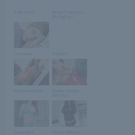
A fák között
Nonami Takizawa /
My Darling 1.
Lisa Dawn
Sapphira
Kisokos selfshot
Szólás mondás
tetoválva
Gwen Stark
Rachel Williams