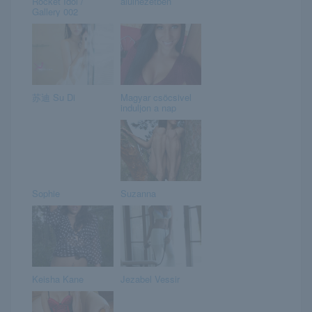
Rocket Idol /
alulnézetben
Gallery 002
苏迪 Su Di
Magyar csöcsivel
induljon a nap
Sophie
Suzanna
Keisha Kane
Jezabel Vessir