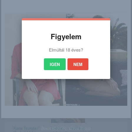
/
Ez is érdekelhet
Figyelem
Elmúltál 18 éves?
Gloria Sol
Tsubasa Aihara
IGEN
NEM
Emily Grey
Jurgita Valts
Kana Tsuruta /
Lucia és a Mustang
Powered by
WordPress Popup