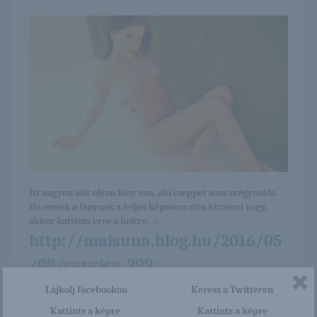
Itt nagyon sok olyan lány van, aki cseppet sem szégyenlős.
Ha ennek a lánynak a teljes képsorozatra kíváncsi vagy,
akkor kattints erre a linkre: -:-
http://maisuna.blog.hu/2016/05
/08/caprice_299
Lájkolj Facebookon
Keress a Twitteren
Kattints a képre
Kattints a képre