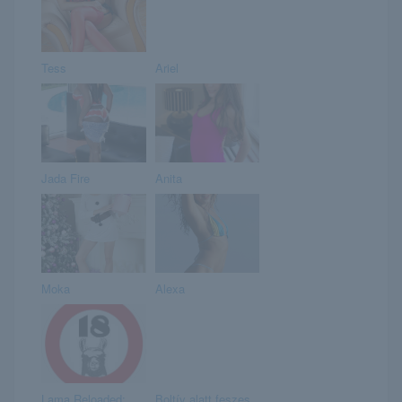
Tess
Ariel
Jada Fire
Anita
Moka
Alexa
Lama Reloaded:
Boltív alatt feszes